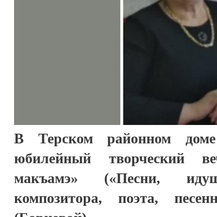
В Терском районном дом
юбилейный творческий в
макъамэ» («Песни, иду
композитора, поэта, песе