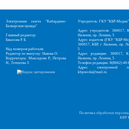
Электронная газета "Кабардино-
Учредитель: ГКУ "КБР-Медиа"
Балкарская правда"
Адрес учредителя: 360017, К
Главный редактор:
Нальчик, пр. Ленина, 5
Бжахова Р. Б.
Адрес издателя (ГКУ "КБР-Ме
360017, КБР, г .Нальчик, пр. Л
Над номером работали:
5
Редактор по выпуску: Накова О.
Адрес редакции: 360017, КБ
Корректоры: Максидова Р., Петрова
Нальчик, пр. Ленина, 5
Н., Теппеева З.
Телефон редакции: 8(8662) 40-
Адрес электронной по
kbpravda@mail.ru
Политика обработки персон
KBP
C