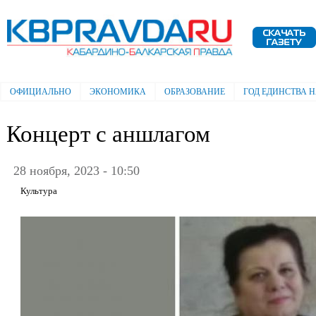
Пе
ос
Электронная газета "Кабардино-
со
Балкарская правда"
ОФИЦИАЛЬНО
ЭКОНОМИКА
ОБРАЗОВАНИЕ
ГОД ЕДИНСТВА 
Главное меню
Концерт с аншлагом
28 ноября, 2023 - 10:50
Культура