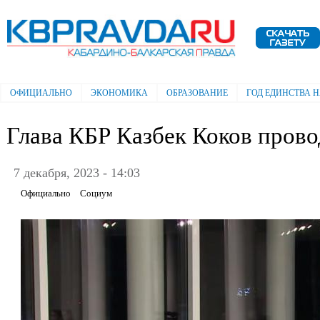
Пе
ос
Электронная газета "Кабардино-
со
Балкарская правда"
ОФИЦИАЛЬНО
ЭКОНОМИКА
ОБРАЗОВАНИЕ
ГОД ЕДИНСТВА 
Главное меню
Глава КБР Казбек Коков пров
7 декабря, 2023 - 14:03
Официально
Социум