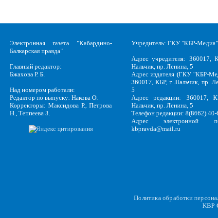
Электронная газета "Кабардино-
Учредитель: ГКУ "КБР-Медиа"
Балкарская правда"
Адрес учредителя: 360017, К
Главный редактор:
Нальчик, пр. Ленина, 5
Бжахова Р. Б.
Адрес издателя (ГКУ "КБР-Ме
360017, КБР, г .Нальчик, пр. Л
Над номером работали:
5
Редактор по выпуску: Накова О.
Адрес редакции: 360017, КБ
Корректоры: Максидова Р., Петрова
Нальчик, пр. Ленина, 5
Н., Теппеева З.
Телефон редакции: 8(8662) 40-
Адрес электронной по
kbpravda@mail.ru
Политика обработки персон
KBP
C