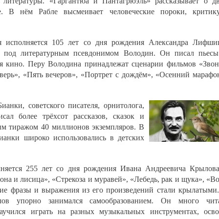
 литературы. «Гаргантюа и Пантагрюэль» рассказывает о д
е. В нём Рабле высмеивает человеческие пороки, критик
я исполняется 105 лет со дня рождения Александра Лифши
о под литературным псевдонимом Володин. Он писал пьес
ля кино. Перу Володина принадлежат сценарии фильмов «Звон
верь», «Пять вечеров», «Портрет с дождём», «Осенний марафо
ианки, советского писателя, орнитолога,
сал более трёхсот рассказов, сказок и
им тиражом 40 миллионов экземпляров. В
ианки широко использовались в детских
лняется 255 лет со дня рождения Ивана Андреевича Крылов
она и лисица», «Стрекоза и муравей», «Лебедь, рак и щука», «В
ие фразы и выражения из его произведений стали крылатыми
в упорно занимался самообразованием. Он много чита
научился играть на разных музыкальных инструментах, осв