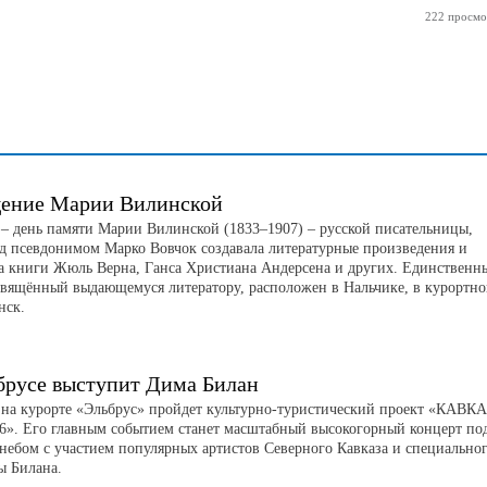
222 просмо
ение Марии Вилинской
а – день памяти Марии Вилинской (1833–1907) – русской писательницы,
од псевдонимом Марко Вовчок создавала литературные произведения и
а книги Жюль Верна, Ганса Христиана Андерсена и других. Единственн
свящённый выдающемуся литератору, расположен в Нальчике, в курортн
нск.
брусе выступит Дима Билан
а на курорте «Эльбрус» пройдет культурно-туристический проект «КАВК
». Его главным событием станет масштабный высокогорный концерт по
небом с участием популярных артистов Северного Кавказа и специально
ы Билана.