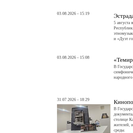
03.08.2026 - 15:19
Эстрад
5 августа 
Республик
этномузык
и «Дуэт го
03.08.2026 - 15:08
«Темир
В Государ
симфониче
народного
31.07.2026 - 18:29
Кинопо
В Государ
документа
столице Ка
жителей, 
среды.