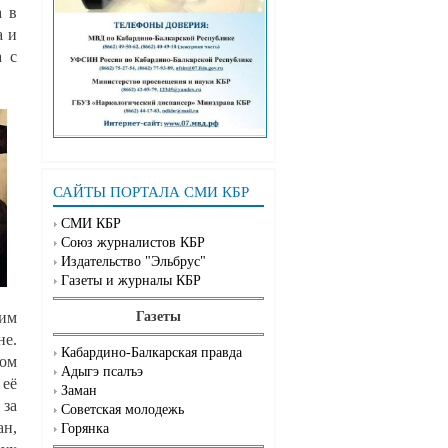
а в
а и
а с
САЙТЫ ПОРТАЛА СМИ КБР
СМИ КБР
Союз журналистов КБР
Издательство "Эльбрус"
Газеты и журналы КБР
оим
Газеты
не.
Кабардино-Балкарская правда
мом
Адыгэ псалъэ
 её
Заман
 за
Советская молодежь
ан,
Горянка