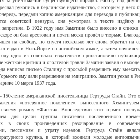
ся за уничтожение существующего порядка. Работу над рома
реслал рукопись в берлинское издательство, с которым у него 
очередь, передали копию американцам для перевода и публика
тся советской цензуры, она усмотрела в тексте издёвку 
 запретила. В 1922 году имя Замятина было внесено в списки
скоре он был арестован и почти месяц провёл в тюрьме. Благод
ышел на свободу, но спустя несколько лет снова обратил на с
л издан в Нью-Йорке на английском языке, а затем появился
году одно из советских издательств приостановило публика
е жёсткой критики и оголтелой травли Замятин заявил о выходе
ода написал письмо Сталину с просьбой разрешить ему выехать
Горького ему дали разрешение на эмиграцию. Замятин уехал в Ри
ариже 10 марта 1937 года.
– 150-летие американской писательницы Гертруды Стайн. Это 
ажения «потерянное поколение», вынесенного Хемингуэе
 своему роману «Фиеста». Впоследствии этот термин послу
нием для целой группы писателей послевоенного времен
их в своих произведениях разочарование в современн
ии, пессимизм и утрату идеалов. Гертруда Стайн являл
тературного кружка, в который входили молодые англоязыч