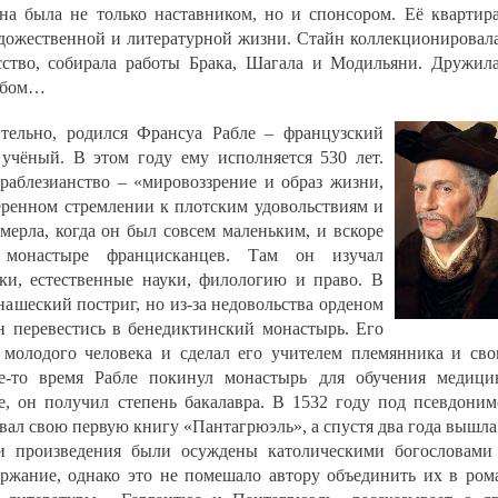
на была не только наставником, но и спонсором. Её квартир
удожественной и литературной жизни. Стайн коллекционировал
сство, собирала работы Брака, Шагала и Модильяни. Дружил
обом…
ительно, родился Франсуа Рабле – французский
 учёный. В этом году ему исполняется 530 лет.
раблезианство – «мировоззрение и образ жизни,
ренном стремлении к плотским удовольствиям и
ерла, когда он был совсем маленьким, и вскоре
монастыре францисканцев. Там он изучал
ки, естественные науки, филологию и право. В
нашеский постриг, но из-за недовольства орденом
 перевестись в бенедиктинский монастырь. Его
 молодого человека и сделал его учителем племянника и св
е-то время Рабле покинул монастырь для обучения медици
, он получил степень бакалавра. В 1532 году под псевдони
вал свою первую книгу «Пантагрюэль», а спустя два года вышла
и произведения были осуждены католическими богословами
ржание, однако это не помешало автору объединить их в ром