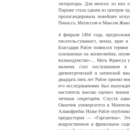
литераторы. Для многих из них о
Париже стала одним из центров х
пропагандировала новейшее иску
Пикассо, Матиссом и Максом Жак
4 февраля 1494 года, предполож
писатель-гуманист, монах, врач и
Благодаря Рабле появился термин 
основанные на жизнелюбии, неуме
вольнодумстве»… Мать Франсуа ум
мальчик стал послушником в 
древнегреческий и латинский язы
двадцать пять лет Рабле принял мо
его исследованиями был вынужден
настоятель высоко оценил знания
личным секретарём. Спустя како
Окончив университета в Монпелье
Алькофрибас Назье Рабле опублико
предыстория — «Гаргантюа». Эт
кощунственное и фривольное соде