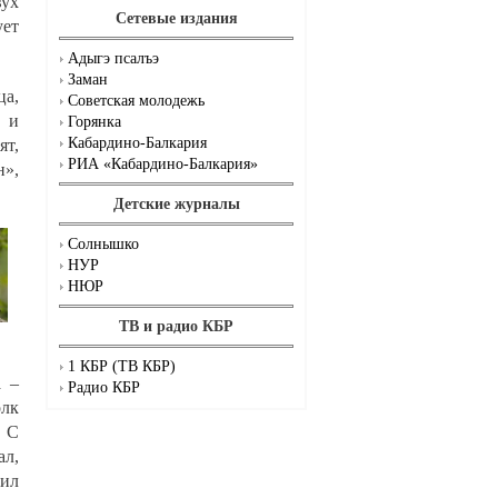
вух
Сетевые издания
ует
Адыгэ псалъэ
Заман
ца,
Советская молодежь
ы и
Горянка
Кабардино-Балкария
ят,
РИА «Кабардино-Балкария»
н»,
Детские журналы
Солнышко
НУР
НЮР
ТВ и радио КБР
1 КБР (ТВ КБР)
а –
Радио КБР
олк
. С
л,
оил