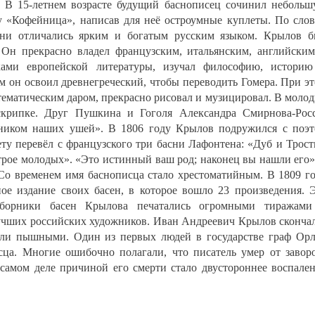
. В 15-летнем возрасте будущий баснописец сочинил неболь
 «Кофейница», написав для неё остроумные куплеты. По сло
они отличались ярким и богатым русским языком. Крылов 
 Он прекрасно владел французским, итальянским, английски
ками европейской литературы, изучал философию, истори
м он освоил древнегреческий, чтобы переводить Гомера. При э
ематическим даром, прекрасно рисовал и музицировал. В моло
скрипке. Друг Пушкина и Гоголя Александра Смирнова-Рос
дником наших ушей». В 1806 году Крылов подружился с поэ
у перевёл с французского три басни Лафонтена: «Дуб и Трост
 трое молодых». «Это истинный ваш род; наконец вы нашли его»
 Со временем имя баснописца стало хрестоматийным. В 1809 г
ое издание своих басен, в которое вошло 23 произведения. 
борники басен Крылова печатались огромными тиражами
чших российских художников. Иван Андреевич Крылов сконча
ыли пышными. Один из первых людей в государстве граф Ор
сца. Многие ошибочно полагали, что писатель умер от завор
 самом деле причиной его смерти стало двустороннее воспале