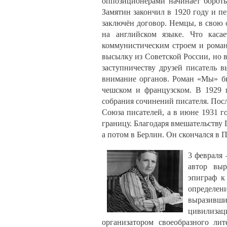
оппозиционерами начинает бороть
Замятин закончил в 1920 году и пе
заключён договор. Немцы, в свою 
на английском языке. Что касае
коммунистическим строем и роман
высылку из Советской России, но в
заступничеству друзей писатель в
внимание органов. Роман «Мы» бы
чешском и французском. В 1929 
собрания сочинений писателя. Посл
Союза писателей, а в июне 1931 г
границу. Благодаря вмешательству 
а потом в Берлин. Он скончался в П
3 февраля 
автор выр
эпиграф к
определе
выразивш
цивилизац
организатором своеобразного ли