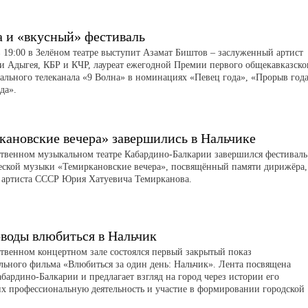
а и «вкусный» фестиваль
в 19:00 в Зелёном театре выступит Азамат Биштов – заслуженный артист
и Адыгея, КБР и КЧР, лауреат ежегодной Премии первого общекавказско
ального телеканала «9 Волна» в номинациях «Певец года», «Прорыв год
да».
кановские вечера» завершились в Нальчике
ственном музыкальном театре Кабардино-Балкарии завершился фестиваль
ской музыки «Темиркановские вечера», посвящённый памяти дирижёра,
 артиста СССР Юрия Хатуевича Темирканова.
воды влюбиться в Нальчик
ственном концертном зале состоялся первый закрытый показ
льного фильма «Влюбиться за один день: Нальчик». Лента посвящена
бардино-Балкарии и предлагает взгляд на город через истории его
их профессиональную деятельность и участие в формировании городской