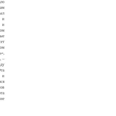
шую
вам
был
м и
ю и
том
дые
сет
том
ь»,
, –
оду
Эта
 и
лся
лов
ота
ние