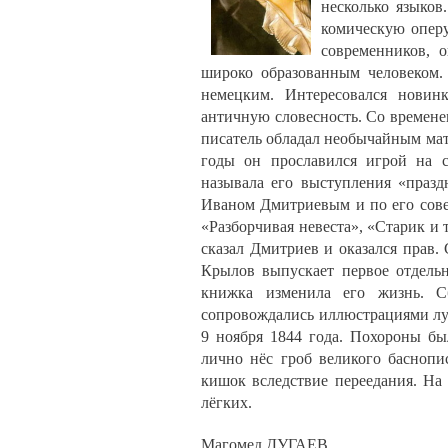
несколько языков
комическую оперу
современников, 
широко образованным человеком.
немецким. Интересовался новин
античную словесность. Со времене
писатель обладал необычайным мат
годы он прославился игрой на 
называла его выступления «праз
Иваном Дмитриевым и по его совет
«Разборчивая невеста», «Старик и
сказал Дмитриев и оказался прав.
Крылов выпускает первое отдельн
книжка изменила его жизнь. С
сопровождались иллюстрациями лу
9 ноября 1844 года. Похороны б
лично нёс гроб великого баснопи
кишок вследствие переедания. На
лёгких.
Магомед ДУГАЕВ