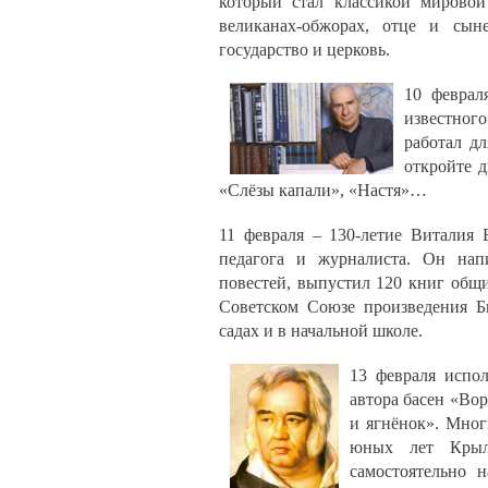
который стал классикой мировой
великанах-обжорах, отце и сын
государство и церковь.
10 феврал
известног
работал д
откройте д
«Слёзы капали», «Настя»…
11 февраля – 130-летие Виталия Б
педагога и журналиста. Он напи
повестей, выпустил 120 книг общ
Советском Союзе произведения Б
садах и в начальной школе.
13 февраля испо
автора басен «Вор
и ягнёнок». Мног
юных лет Крыло
самостоятельно 