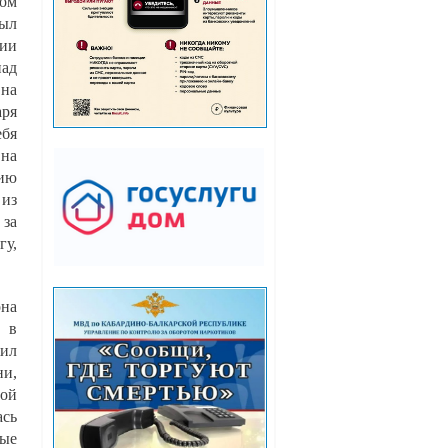
ном
был
ции
над
 на
аря
ебя
 на
цию
 из
 за
гу,
она
м в
жил
и,
ой
ась
ные