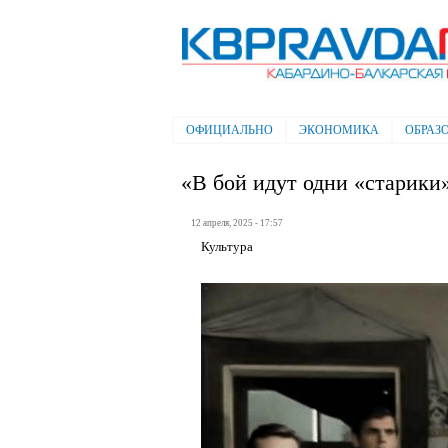
Электронная газета "Кабардино-
Балкарская правда"
ОФИЦИАЛЬНО
ЭКОНОМИКА
ОБРАЗ
Главное меню
«В бой идут одни «старики
12 апреля, 2025 - 17:57
Культура