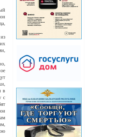
вый
 он
да,
 из
сих
ми,
но,
ное
дут
ки,
и в
у с
бят
рои
Нам
ым,
вою