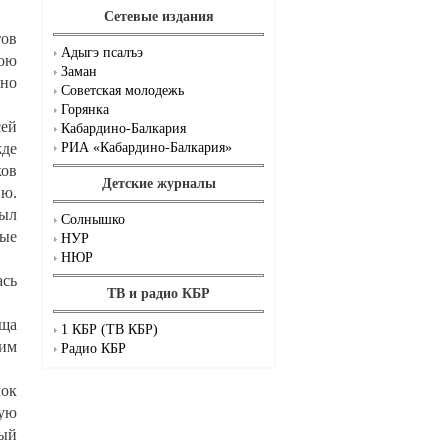
Сетевые издания
тов
Адыгэ псалъэ
рою
Заман
 но
Советская молодежь
Горянка
сей
Кабардино-Балкария
жде
РИА «Кабардино-Балкария»
ков
Детские журналы
ию.
был
Солнышко
вые
НУР
НЮР
ась
ТВ и радио КБР
ища
1 КБР (ТВ КБР)
щим
Радио КБР
мок
ную
вый