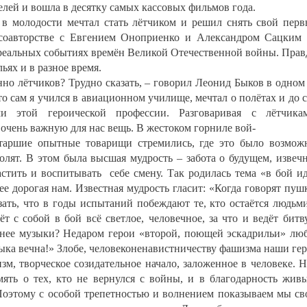
телей и вошла в десятку самых кассовых фильмов года.
в молодости мечтал стать лётчиком и решил снять свой пер
соавторстве с Евгением Оноприенко и Александром Сацким
реальных событиях времён Великой Отечественной войны. Прав
ьях и в разное время.
о лётчиков? Трудно сказать, – говорил Леонид Быков в одном
о сам я учился в авиационном училище, мечтал о полётах и до 
и этой героической профессии. Разговаривая с лётчика
очень важную для нас вещь. В жестоком горниле вой-
таршие опытные товарищи стремились, где это было возмож
лят. В этом была высшая мудрость – забота о будущем, извеч
астить и воспитывать себе смену. Так родилась тема «в бой и
ее дорогая нам. Известная мудрость гласит: «Когда говорят пуш
ать, что в годы испытаний побеждают те, кто остаётся людьм
т с собой в бой всё светлое, человечное, за что и ведёт битв
снее музыки? Недаром герои «второй, поющей эскадрильи» лю
ыка вечна!» Злобе, человеконенавистничеству фашизма наши ге
м, творческое созидательное начало, заложенное в человеке. 
мять о тех, кто не вернулся с войны, и в благодарность жив
Поэтому с особой трепетностью и волнением показываем мы с