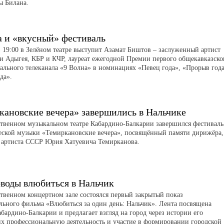
ы Билана.
а и «вкусный» фестиваль
в 19:00 в Зелёном театре выступит Азамат Биштов – заслуженный артист
и Адыгея, КБР и КЧР, лауреат ежегодной Премии первого общекавказско
ального телеканала «9 Волна» в номинациях «Певец года», «Прорыв год
да».
кановские вечера» завершились в Нальчике
ственном музыкальном театре Кабардино-Балкарии завершился фестиваль
ской музыки «Темиркановские вечера», посвящённый памяти дирижёра,
 артиста СССР Юрия Хатуевича Темирканова.
воды влюбиться в Нальчик
ственном концертном зале состоялся первый закрытый показ
льного фильма «Влюбиться за один день: Нальчик». Лента посвящена
бардино-Балкарии и предлагает взгляд на город через истории его
их профессиональную деятельность и участие в формировании городской