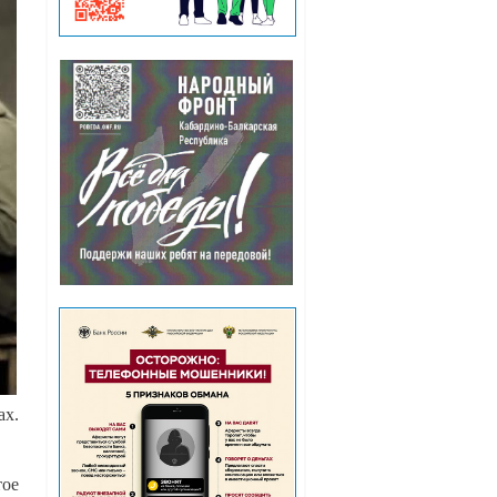
ах.
тое