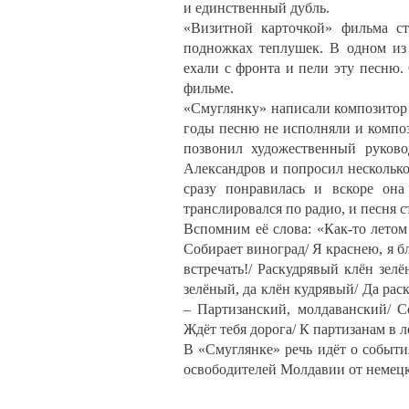
и единственный дубль.
«Визитной карточкой» фильма ст
подножках теплушек. В одном из 
ехали с фронта и пели эту песню.
фильме.
«Смуглянку» написали композитор
годы песню не исполняли и композ
позвонил художественный руково
Александров и попросил несколько
сразу понравилась и вскоре он
транслировался по радио, и песня 
Вспомним её слова: «Как-то летом 
Собирает виноград/ Я краснею, я б
встречать!/ Раскудрявый клён зе
зелёный, да клён кудрявый/ Да рас
– Партизанский, молдаванский/ С
Ждёт тебя дорога/ К партизанам в л
В «Смуглянке» речь идёт о событ
освободителей Молдавии от немецк