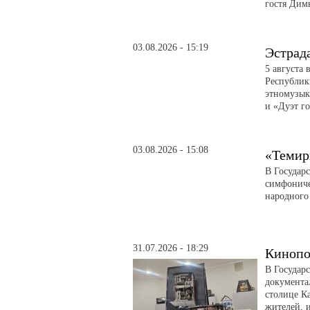
гостя Дим
03.08.2026 - 15:19
Эстрад
5 августа 
Республик
этномузык
и «Дуэт го
03.08.2026 - 15:08
«Темир
В Государ
симфониче
народного
31.07.2026 - 18:29
Кинопо
В Государ
документа
столице Ка
жителей, 