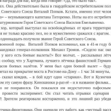
награда для нас, когда они говорят: «Да, это было так».
л. Она действительно была в гвардейском истребительном пол
 Советского Союза Виталий Попков. Кстати, именно этот чело
о» – неунывающего капитана Титоренко. Ноты на его истребит
 штурмовиком Героя Советского Союза Василия Емельяненко.
хор, который выступал на освобождённых от врага территори
я не только красиво пел, но и мужественно сражался с врагом.
 одиннадцать получили звание Герой Советского Союза.
военной поры. Виталий Попков вспоминал, как в 41-м году 
мандовал генерал-полковник Михаил Громов. «Сидело нас ок
 у кого есть боевые вылеты?» Все молчат, – рассказывал лёт
и сообщу, что у Хартмана, лучшего лётчика фашистской Герман
асов боевых налётов. У меня был один боевой вылет – буд
етал на прикрытие моста в Ростове-на-Дону – 1 час 34 минуты,
– сказал комдив, – в бой идут одни «старики». Вот и Кузнечи
ом эту самую фразу. Киношники р-раз её – и в название фильма
о не понравился. Он показался им недостаточно пафосны
 провести эксперимент. Он стал читать отрывки сценария
Р. Зрители реагировали восторженно, и это лишний раз убед
тчики-фронтовики. Они оценили эту работу, как «честный расс