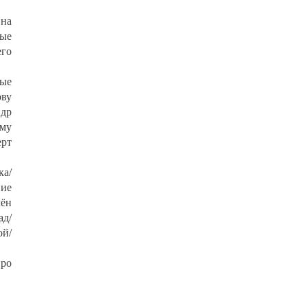
 на
рые
его
ные
ову
ндр
ему
ерт
ка/
ние
лён
ад/
ой/
про