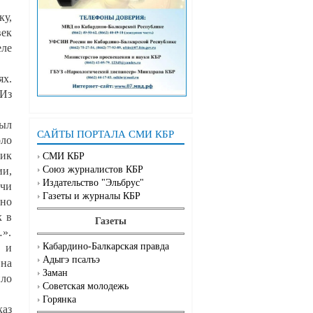
ку,
век
еле
ях.
 Из
был
САЙТЫ ПОРТАЛА СМИ КБР
оло
чик
СМИ КБР
Союз журналистов КБР
ии,
Издательство "Эльбрус"
учи
Газеты и журналы КБР
 но
к в
Газеты
…».
Кабардино-Балкарская правда
м и
Адыгэ псалъэ
 на
Заман
ило
Советская молодежь
Горянка
каз