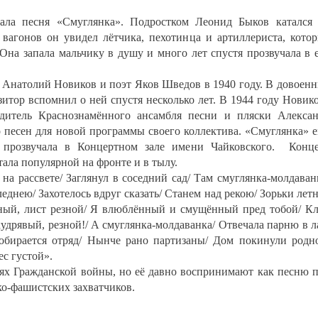
ала песня «Смуглянка». Подростком Леонид Быков катался
вагонов он увидел лётчика, пехотинца и артиллериста, кото
 Она запала мальчику в душу и много лет спустя прозвучала в 
 Анатолий Новиков и поэт Яков Шведов в 1940 году. В довоен
итор вспомнил о ней спустя несколько лет. В 1944 году Новик
дитель Краснознамённого ансамбля песни и пляски Алекса
 песен для новой программы своего коллектива. «Смуглянка» 
а прозвучала в Концертном зале имени Чайковского. Конц
стала популярной на фронте и в тылу.
на рассвете/ Заглянул в соседний сад/ Там смуглянка-молдаван
леднею/ Захотелось вдруг сказать/ Станем над рекою/ Зорьки лет
лёный, лист резной/ Я влюблённый и смущённый пред тобой/ К
кудрявый, резной!/ А смуглянка-молдаванка/ Отвечала парню в л
обирается отряд/ Нынче рано партизаны/ Дом покинули родн
ес густой».
иях Гражданской войны, но её давно воспринимают как песню 
о-фашистских захватчиков.