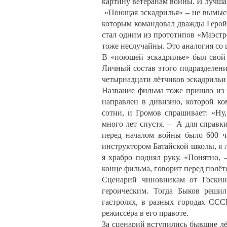
картину ветеранам войны. И лучшая 
«Поющая эскадрилья» – не вымысе
которым командовал дважды Герой
стал одним из прототипов «Маэстр
тоже неслучайны. Это аналогия со
В «поющей эскадрилье» был свой 
Личный состав этого подразделени
четырнадцати лётчиков эскадрильи
Название фильма тоже пришло из 
направлен в дивизию, которой ко
сотни, и Громов спрашивает: «Ну,
много лет спустя. – А для справк
перед началом войны было 600 ч
инструктором Батайской школы, я л
я храбро поднял руку. «Понятно, 
конце фильма, говорит перед полёт
Сценарий чиновникам от Госкин
героическим. Тогда Быков решил
гастролях, в разных городах ССС
режиссёра в его правоте.
За сценарий вступились бывшие лё