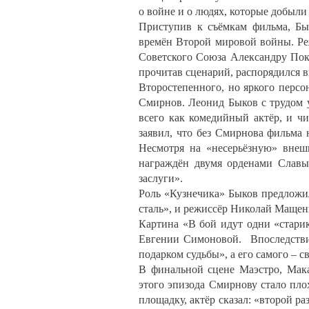
о войне и о людях, которые добыли
Приступив к съёмкам фильма, Бык
времён Второй мировой войны. Ре
Советского Союза Александру Покр
прочитав сценарий, распорядился в
Второстепенного, но яркого перс
Смирнов. Леонид Быков с трудом 
всего как комедийный актёр, и ч
заявил, что без Смирнова фильма 
Несмотря на «несерьёзную» внеш
награждён двумя орденами Славы
заслуги».
Роль «Кузнечика» Быков предложи
сталь», и режиссёр Николай Мащенк
Картина «В бой идут одни «стари
Евгении Симоновой. Впоследстви
подарком судьбы», а его самого – 
В финальной сцене Маэстро, Мак
этого эпизода Смирнову стало пло
площадку, актёр сказал: «второй ра