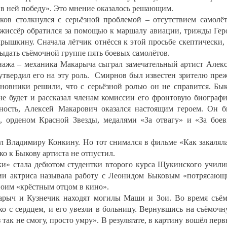
 в ней победу». Это мнение оказалось решающим.
ов столкнулся с серьёзной проблемой – отсутствием самолё
жиссёр обратился за помощью к маршалу авиации, трижды Ге
ышкину. Сначала лётчик отнёсся к этой просьбе скептически,
ыдать съёмочной группе пять боевых самолётов.
онажа – механика Макарыча сыграл замечательный артист Алек
утвердил его на эту роль. Смирнов был известен зрителю пре
иновники решили, что с серьёзной ролью он не справится. Бы
не будет и рассказал членам комиссии его фронтовую биограф
ность, Алексей Макарович оказался настоящим героем. Он 
, орденом Красной Звезды, медалями «За отвагу» и «За бое
л Владимиру Конкину. Но тот снимался в фильме «Как закалял
о к Быкову артиста не отпустил.
ки» стала дебютом студентки второго курса Щукинского учил
и актриса называла работу с Леонидом Быковым «потрясаю
своим «крёстным отцом в кино».
арыч и Кузнечик находят могилы Маши и Зои. Во время съё
хо с сердцем, и его увезли в больницу. Вернувшись на съёмоч
з так не смогу, просто умру». В результате, в картину вошёл пер