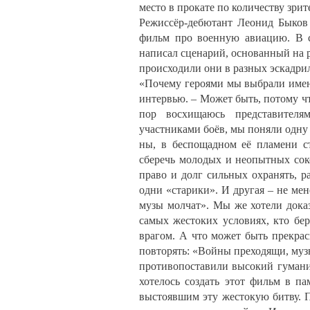
место в прокате по количеству зри
Режиссёр-дебютант Леонид Быков 
фильм про военную авиацию. В 
написал сценарий, основанный на 
происходили они в разных эскадрил
«Почему героями мы выбрали именн
интервью. – Может быть, потому чт
пор восхищаюсь представителям
участниками боёв, мы поняли одну 
ны, в беспощадном её пламени с
сберечь молодых и неопытных соко
право и долг сильных охранять, р
одни «старики». И другая – не мен
музы молчат». Мы же хотели доказ
самых жестоких условиях, кто берё
врагом. А что может быть прекра
повторять: «Войны преходящи, муз
противопоставили высокий гуманиз
хотелось создать этот фильм в па
выстоявшим эту жестокую битву. 