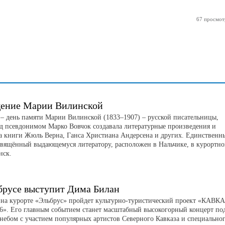
67 просмот
ение Марии Вилинской
а – день памяти Марии Вилинской (1833–1907) – русской писательницы,
од псевдонимом Марко Вовчок создавала литературные произведения и
а книги Жюль Верна, Ганса Христиана Андерсена и других. Единственн
свящённый выдающемуся литератору, расположен в Нальчике, в курортн
нск.
брусе выступит Дима Билан
а на курорте «Эльбрус» пройдет культурно-туристический проект «КАВК
». Его главным событием станет масштабный высокогорный концерт по
небом с участием популярных артистов Северного Кавказа и специально