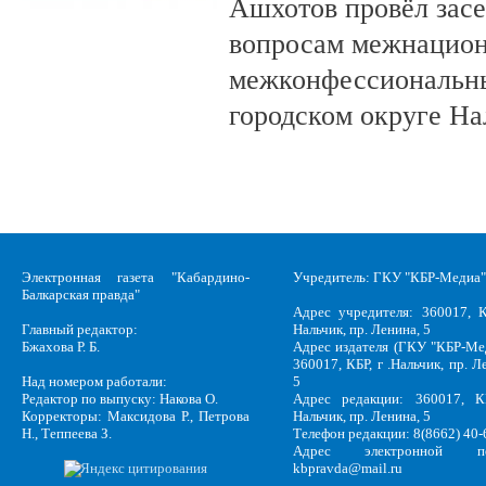
Ашхотов провёл зас
вопросам межнацион
межконфессиональн
городском округе На
Электронная газета "Кабардино-
Учредитель: ГКУ "КБР-Медиа"
Балкарская правда"
Адрес учредителя: 360017, К
Главный редактор:
Нальчик, пр. Ленина, 5
Бжахова Р. Б.
Адрес издателя (ГКУ "КБР-Ме
360017, КБР, г .Нальчик, пр. Л
Над номером работали:
5
Редактор по выпуску: Накова О.
Адрес редакции: 360017, КБ
Корректоры: Максидова Р., Петрова
Нальчик, пр. Ленина, 5
Н., Теппеева З.
Телефон редакции: 8(8662) 40-
Адрес электронной по
kbpravda@mail.ru