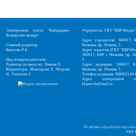
Электронная газета "Кабардино-
Учредитель: ГКУ "КБР-Медиа"
Балкарская правда"
Адрес учредителя: 360017, К
Главный редактор:
Нальчик, пр. Ленина, 5
Бжахова Р. Б.
Адрес издателя (ГКУ "КБР-Ме
360017, КБР, г .Нальчик, пр. Л
Над номером работали:
5
Редактор по выпуску: Накова О.
Адрес редакции: 360017, КБ
Корректоры: Максидова Р., Петрова
Нальчик, пр. Ленина, 5
Н., Теппеева З.
Телефон редакции: 8(8662) 40-
Адрес электронной по
kbpravda@mail.ru
Политика обработки персон
KBP
C