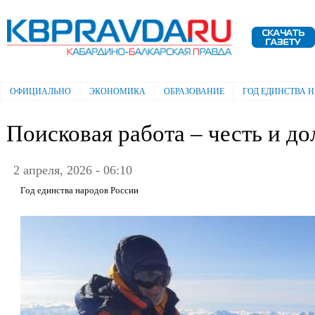
Пе
ос
Электронная газета "Кабардино-
со
Балкарская правда"
ОФИЦИАЛЬНО
ЭКОНОМИКА
ОБРАЗОВАНИЕ
ГОД ЕДИНСТВА 
Главное меню
Поисковая работа – честь и до
2 апреля, 2026 - 06:10
Год единства народов России