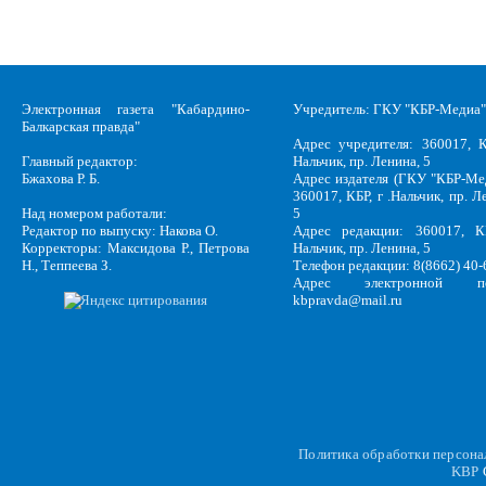
Электронная газета "Кабардино-
Учредитель: ГКУ "КБР-Медиа"
Балкарская правда"
Адрес учредителя: 360017, К
Главный редактор:
Нальчик, пр. Ленина, 5
Бжахова Р. Б.
Адрес издателя (ГКУ "КБР-Ме
360017, КБР, г .Нальчик, пр. Л
Над номером работали:
5
Редактор по выпуску: Накова О.
Адрес редакции: 360017, КБ
Корректоры: Максидова Р., Петрова
Нальчик, пр. Ленина, 5
Н., Теппеева З.
Телефон редакции: 8(8662) 40-
Адрес электронной по
kbpravda@mail.ru
Политика обработки персон
KBP
C