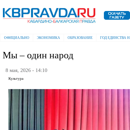
Пе
ос
Электронная газета "Кабардино-
со
Балкарская правда"
ОФИЦИАЛЬНО
ЭКОНОМИКА
ОБРАЗОВАНИЕ
ГОД ЕДИНСТВА 
Главное меню
Мы – один народ
8 мая, 2026 - 14:10
Культура