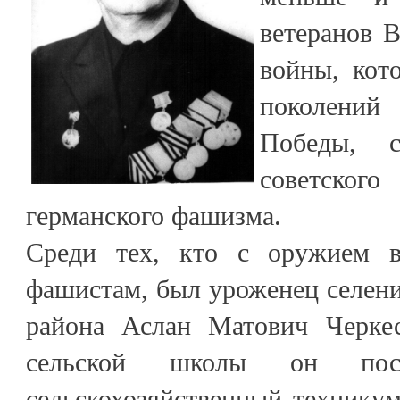
ветеранов 
войны, кот
поколени
Победы, 
советско
германского фашизма.
Среди тех, кто с оружием в
фашистам, был уроженец селен
района Аслан Матович Черкес
сельской школы он пос
сельскохозяйственный технику