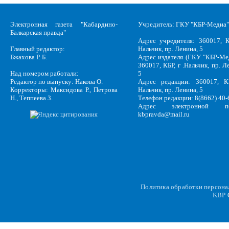
Электронная газета "Кабардино-
Учредитель: ГКУ "КБР-Медиа"
Балкарская правда"
Адрес учредителя: 360017, К
Главный редактор:
Нальчик, пр. Ленина, 5
Бжахова Р. Б.
Адрес издателя (ГКУ "КБР-Ме
360017, КБР, г .Нальчик, пр. Л
Над номером работали:
5
Редактор по выпуску: Накова О.
Адрес редакции: 360017, КБ
Корректоры: Максидова Р., Петрова
Нальчик, пр. Ленина, 5
Н., Теппеева З.
Телефон редакции: 8(8662) 40-
Адрес электронной по
kbpravda@mail.ru
Политика обработки персон
KBP
C