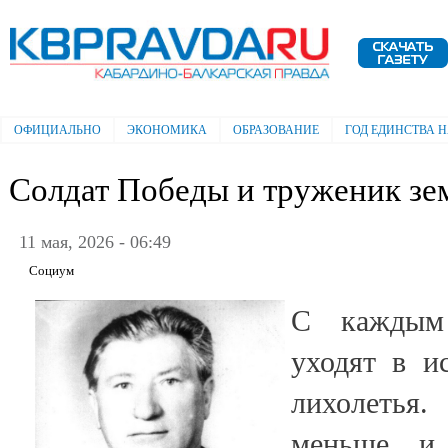
Пе
ос
Электронная газета "Кабардино-
со
Балкарская правда"
ОФИЦИАЛЬНО
ЭКОНОМИКА
ОБРАЗОВАНИЕ
ГОД ЕДИНСТВА 
Главное меню
Солдат Победы и труженик зе
11 мая, 2026 - 06:49
Социум
С каждым
уходят в и
лихолетья
меньше и 