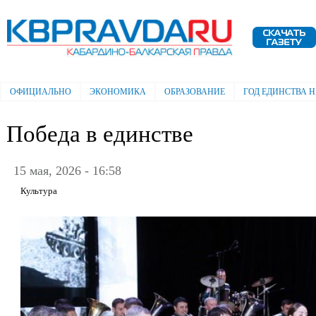
Пе
ос
Электронная газета "Кабардино-
со
Балкарская правда"
ОФИЦИАЛЬНО
ЭКОНОМИКА
ОБРАЗОВАНИЕ
ГОД ЕДИНСТВА 
Главное меню
Победа в единстве
15 мая, 2026 - 16:58
Культура