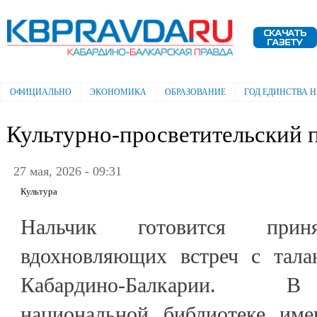
Пе
ос
Электронная газета "Кабардино-
со
Балкарская правда"
ОФИЦИАЛЬНО
ЭКОНОМИКА
ОБРАЗОВАНИЕ
ГОД ЕДИНСТВА 
Главное меню
Культурно-просветительский 
27 мая, 2026 - 09:31
Культура
Нальчик готовится при
вдохновляющих встреч с тал
Кабардино-Балкарии. В
национальной библиотеке име