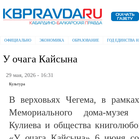
Пе
ос
Электронная газета "Кабардино-
со
Балкарская правда"
ОФИЦИАЛЬНО
ЭКОНОМИКА
ОБРАЗОВАНИЕ
ГОД ЕДИНСТВА 
Главное меню
У очага Кайсына
29 мая, 2026 - 16:31
Культура
В верховьях Чегема, в рамках
Мемориального дома-музея
Кулиева и общества книголюбо
«У очага Кайсына» 6 июня со