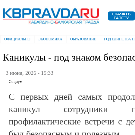
Пе
ос
Электронная газета "Кабардино-
со
Балкарская правда"
ОФИЦИАЛЬНО
ЭКОНОМИКА
ОБРАЗОВАНИЕ
ГОД ЕДИНСТВА 
Главное меню
Каникулы - под знаком безопа
3 июня, 2026 - 15:33
Социум
С первых дней самых продо
каникул сотрудники п
профилактические встречи с д
был безопасным и полезным.