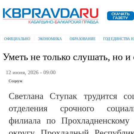
Пе
ос
Электронная газета "Кабардино-
со
Балкарская правда"
ОФИЦИАЛЬНО
ЭКОНОМИКА
ОБРАЗОВАНИЕ
ГОД ЕДИНСТВА 
Главное меню
Уметь не только слушать, но и
12 июня, 2026 - 09:00
Социум
Светлана Ступак трудится со
отделения срочного социал
филиала по Прохладненскому 
округу Прохладный Республик