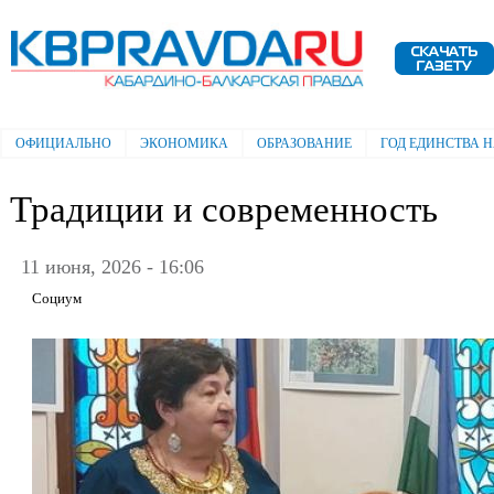
Пе
ос
Электронная газета "Кабардино-
со
Балкарская правда"
ОФИЦИАЛЬНО
ЭКОНОМИКА
ОБРАЗОВАНИЕ
ГОД ЕДИНСТВА 
Главное меню
Традиции и современность
11 июня, 2026 - 16:06
Социум