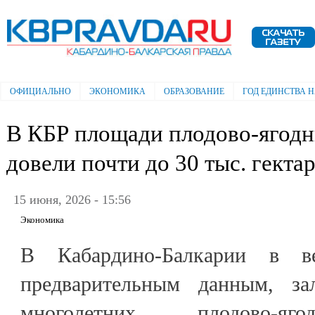
Пе
ос
Электронная газета "Кабардино-
со
Балкарская правда"
ОФИЦИАЛЬНО
ЭКОНОМИКА
ОБРАЗОВАНИЕ
ГОД ЕДИНСТВА 
Главное меню
В КБР площади плодово-ягод
довели почти до 30 тыс. гекта
15 июня, 2026 - 15:56
Экономика
В Кабардино-Балкарии в в
предварительным данным, за
многолетних плодово-яг