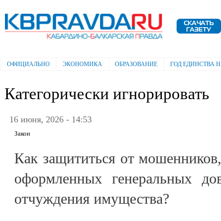
Пе
ос
Электронная газета "Кабардино-
со
Балкарская правда"
ОФИЦИАЛЬНО
ЭКОНОМИКА
ОБРАЗОВАНИЕ
ГОД ЕДИНСТВА 
Главное меню
Категорически игнорировать
16 июня, 2026 - 14:53
Закон
Как защититься от мошенников
оформленных генеральных дов
отчуждения имущества?