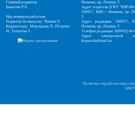
Главный редактор:
Нальчик, пр. Ленина, 5
Бжахова Р. Б.
Адрес издателя (ГКУ "КБР-Ме
360017, КБР, г .Нальчик, пр. Л
Над номером работали:
5
Редактор по выпуску: Накова О.
Адрес редакции: 360017, КБ
Корректоры: Максидова Р., Петрова
Нальчик, пр. Ленина, 5
Н., Теппеева З.
Телефон редакции: 8(8662) 40-
Адрес электронной по
kbpravda@mail.ru
Политика обработки персон
KBP
C