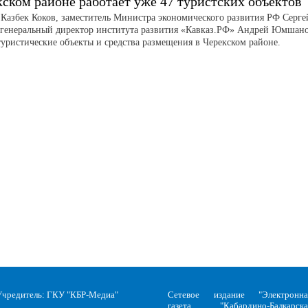
кском районе работает уже 47 туристских объектов
 Казбек Коков, заместитель Министра экономического развития РФ Серге
 генеральный директор института развития «Кавказ.РФ» Андрей Юмшан
туристические объекты и средства размещения в Черекском районе.
Учредитель: ГКУ "КБР-Медиа"
Сетевое издание "Электронна
газета "Кабардино-Балкарска