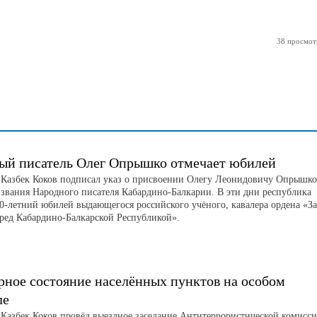
38 просмот
ый писатель Олег Опрышко отмечает юбилей
 Казбек Коков подписал указ о присвоении Олегу Леонидовичу Опрышко
 звания Народного писателя Кабардино-Балкарии. В эти дни республика
90-летний юбилей выдающегося российского учёного, кавалера ордена «За
еред Кабардино-Балкарской Республикой».
рное состояние населённых пунктов на особом
ле
 Казбек Коков провёл выездное заседание Антитеррористической комисс