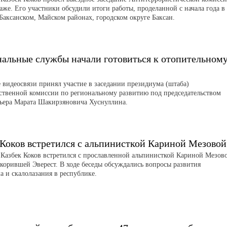
аже. Его участники обсудили итоги работы, проделанной с начала года в
 Баксанском, Майском районах, городском округе Баксан.
альные службы начали готовиться к отопительном
 видеосвязи принял участие в заседании президиума (штаба)
ственной комиссии по региональному развитию под председательством
ьера Марата Шакирзяновича Хуснуллина.
 Коков встретился с альпинисткой Кариной Мезовой
 Казбек Коков встретился с прославленной альпинисткой Кариной Мезов
корившей Эверест. В ходе беседы обсуждались вопросы развития
а и скалолазания в республике.