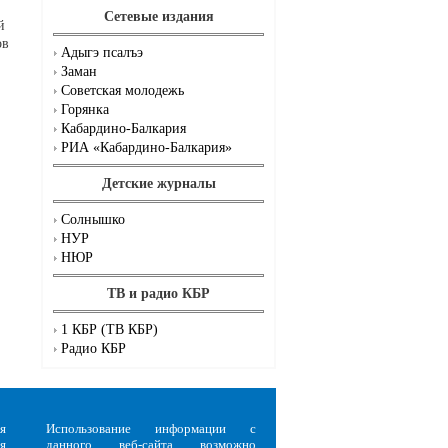
Сетевые издания
й
ов
Адыгэ псалъэ
Заман
Советская молодежь
Горянка
Кабардино-Балкария
РИА «Кабардино-Балкария»
Детские журналы
Солнышко
НУР
НЮР
ТВ и радио КБР
1 КБР (ТВ КБР)
Радио КБР
я
Использование информации с
я
данного веб-сайта возможно