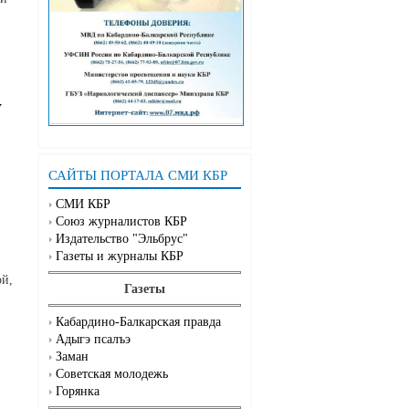
у
САЙТЫ ПОРТАЛА СМИ КБР
СМИ КБР
Союз журналистов КБР
Издательство "Эльбрус"
Газеты и журналы КБР
ой,
Газеты
Кабардино-Балкарская правда
Адыгэ псалъэ
Заман
Советская молодежь
Горянка