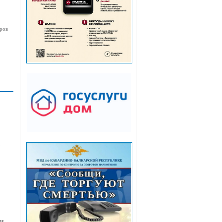
ров
ии