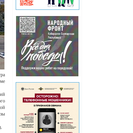
тра
име
ний
ого
кой
азы
.