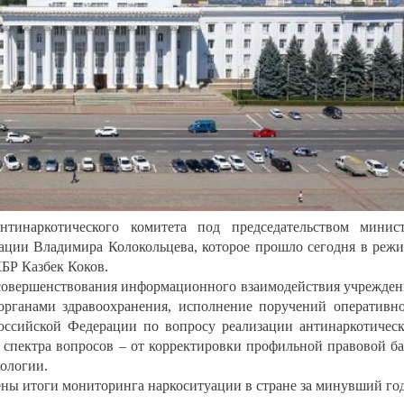
нтинаркотического комитета под председательством минис
ации Владимира Колокольцева, которое прошло сегодня в реж
КБР Казбек Коков.
 совершенствования информационного взаимодействия учрежде
ганами здравоохранения, исполнение поручений оперативн
оссийской Федерации по вопросу реализации антинаркотичес
 спектра вопросов – от корректировки профильной правовой б
кологии.
ены итоги мониторинга наркоситуации в стране за минувший год