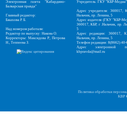
Электронная газета "Кабардино-
Учредитель: ГКУ "КБР-Медиа"
Балкарская правда"
Адрес учредителя: 360017, К
Главный редактор:
Нальчик, пр. Ленина, 5
Бжахова Р. Б.
Адрес издателя (ГКУ "КБР-Ме
360017, КБР, г .Нальчик, пр. Л
Над номером работали:
5
Редактор по выпуску: Накова О.
Адрес редакции: 360017, КБ
Корректоры: Максидова Р., Петрова
Нальчик, пр. Ленина, 5
Н., Теппеева З.
Телефон редакции: 8(8662) 40-
Адрес электронной по
kbpravda@mail.ru
Политика обработки персон
KBP
C