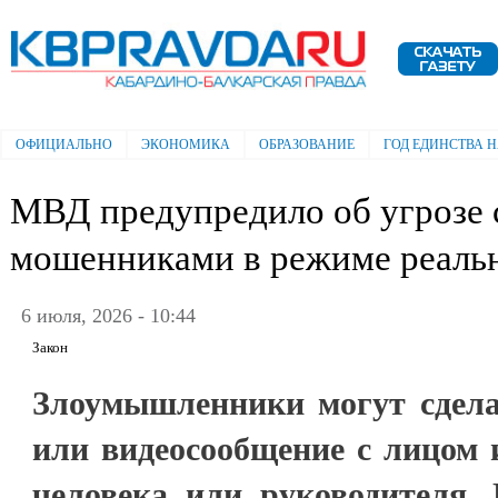
Пе
ос
Электронная газета "Кабардино-
со
Балкарская правда"
ОФИЦИАЛЬНО
ЭКОНОМИКА
ОБРАЗОВАНИЕ
ГОД ЕДИНСТВА 
Главное меню
МВД предупредило об угрозе 
мошенниками в режиме реаль
6 июля, 2026 - 10:44
Закон
Злоумышленники могут сделат
или видеосообщение с лицом 
человека или руководителя. 