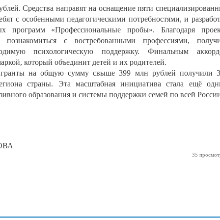
ублей. Средства направят на оснащение пяти специализирован
ебят с особенными педагогическими потребностями, и разрабо
ых программ «Профессиональные пробы». Благодаря прое
т познакомиться с востребованными профессиями, получи
одимую психологическую поддержку. Финальным аккорд
аркой, который объединит детей и их родителей.
а гранты на общую сумму свыше 399 млн рублей получили 
региона страны. Эта масштабная инициатива стала ещё од
ивного образования и системы поддержки семей по всей России
КОВА
35 просмот