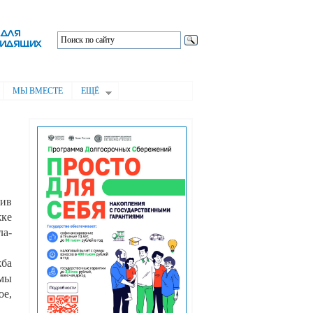
МЫ ВМЕСТЕ
ЕЩЁ
тив
ке
ла-
ба
емы
ое,