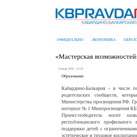
Электронная газета "Кабардино-
Балкарская правда"
ОФИЦИАЛЬНО
ЭКОНОМИКА
ОБРАЗ
Главное меню
«Мастерская возможностей»
6 июля, 2026 - 14:24
Образование
Кабардино-Балкария – в числе по
родительских сообществ, кото
Министерства просвещения РФ. Гр
интернат № 1 Минпросвещения КБ
Проект-победитель носит назв
республиканского профильного 
поддержки детей с ограниченными
эстетическое и трудовое воспитание