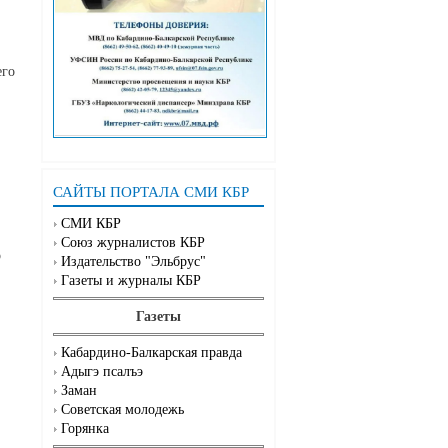
его
САЙТЫ ПОРТАЛА СМИ КБР
СМИ КБР
Союз журналистов КБР
о
Издательство "Эльбрус"
Газеты и журналы КБР
Газеты
Кабардино-Балкарская правда
Адыгэ псалъэ
Заман
Советская молодежь
Горянка