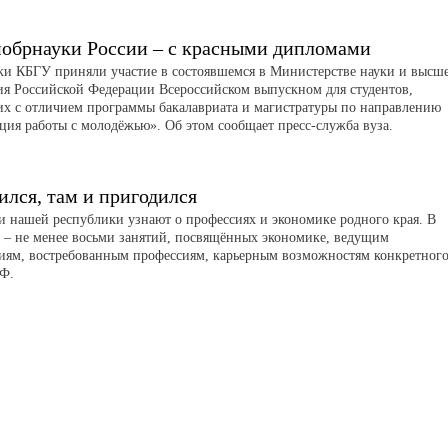
обрнауки России – с красными дипломами
и КБГУ приняли участие в состоявшемся в Министерстве науки и высш
ия Российской Федерации Всероссийском выпускном для студентов,
х с отличием программы бакалавриата и магистратуры по направлению
ция работы с молодёжью». Об этом сообщает пресс-служба вуза.
ился, там и пригодился
 нашей республики узнают о профессиях и экономике родного края. В
 – не менее восьми занятий, посвящённых экономике, ведущим
иям, востребованным профессиям, карьерным возможностям конкретног
РФ.