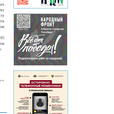
ных
тку
кту
ть
ом
395
ним
.
ров