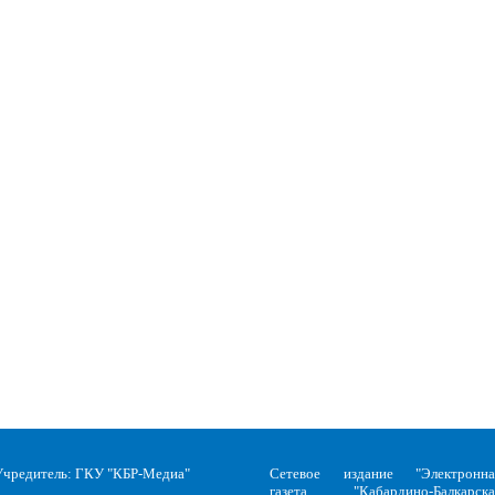
Учредитель: ГКУ "КБР-Медиа"
Сетевое издание "Электронна
газета "Кабардино-Балкарска