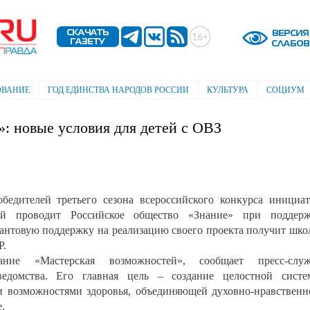
Перейти к
основному
содержанию
ОВАНИЕ
ГОД ЕДИНСТВА НАРОДОВ РОССИИ
КУЛЬТУРА
СОЦИУМ
: новые условия для детей с ОВЗ
бедителей третьего сезона всероссийского конкурса инициа
рый проводит Российское общество «Знание» при поддерж
антовую поддержку на реализацию своего проекта получит шко
Р.
ание «Мастерская возможностей», сообщает пресс-служ
ведомства. Его главная цель – создание целостной сист
 возможностями здоровья, объединяющей духовно-нравственн
.