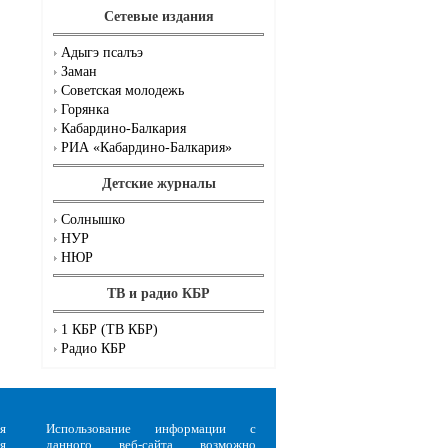
Сетевые издания
Адыгэ псалъэ
Заман
Советская молодежь
Горянка
Кабардино-Балкария
РИА «Кабардино-Балкария»
Детские журналы
Солнышко
НУР
НЮР
ТВ и радио КБР
1 КБР (ТВ КБР)
Радио КБР
я
Использование информации с
я
данного веб-сайта возможно