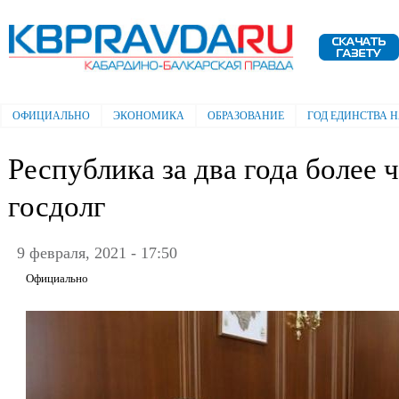
Пе
ос
Электронная газета "Кабардино-
со
Балкарская правда"
ОФИЦИАЛЬНО
ЭКОНОМИКА
ОБРАЗОВАНИЕ
ГОД ЕДИНСТВА 
Главное меню
Республика за два года более 
госдолг
9 февраля, 2021 - 17:50
Официально