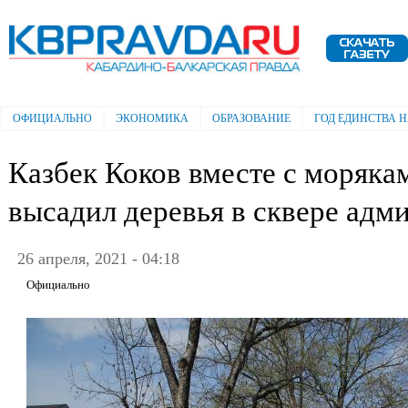
Пе
ос
Электронная газета "Кабардино-
со
Балкарская правда"
ОФИЦИАЛЬНО
ЭКОНОМИКА
ОБРАЗОВАНИЕ
ГОД ЕДИНСТВА 
Главное меню
Казбек Коков вместе с моряк
высадил деревья в сквере адми
26 апреля, 2021 - 04:18
Официально