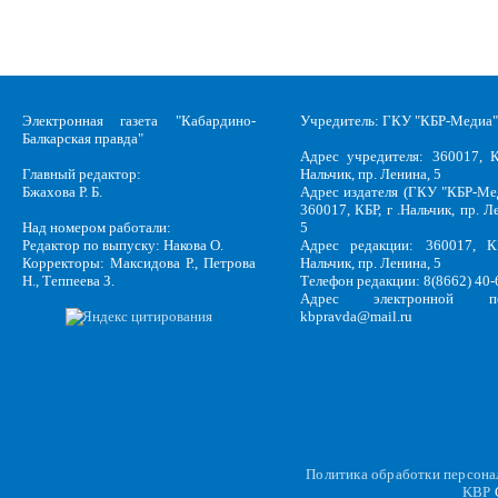
Электронная газета "Кабардино-
Учредитель: ГКУ "КБР-Медиа"
Балкарская правда"
Адрес учредителя: 360017, К
Главный редактор:
Нальчик, пр. Ленина, 5
Бжахова Р. Б.
Адрес издателя (ГКУ "КБР-Ме
360017, КБР, г .Нальчик, пр. Л
Над номером работали:
5
Редактор по выпуску: Накова О.
Адрес редакции: 360017, КБ
Корректоры: Максидова Р., Петрова
Нальчик, пр. Ленина, 5
Н., Теппеева З.
Телефон редакции: 8(8662) 40-
Адрес электронной по
kbpravda@mail.ru
Политика обработки персон
KBP
C