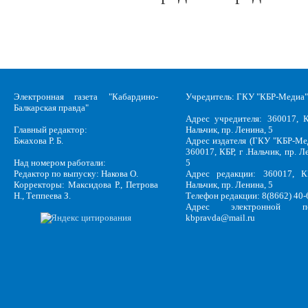
Электронная газета "Кабардино-
Учредитель: ГКУ "КБР-Медиа"
Балкарская правда"
Адрес учредителя: 360017, К
Главный редактор:
Нальчик, пр. Ленина, 5
Бжахова Р. Б.
Адрес издателя (ГКУ "КБР-Ме
360017, КБР, г .Нальчик, пр. Л
Над номером работали:
5
Редактор по выпуску: Накова О.
Адрес редакции: 360017, КБ
Корректоры: Максидова Р., Петрова
Нальчик, пр. Ленина, 5
Н., Теппеева З.
Телефон редакции: 8(8662) 40-
Адрес электронной по
kbpravda@mail.ru