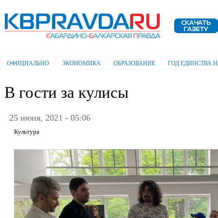
Пе
ос
Электронная газета "Кабардино-
со
Балкарская правда"
ОФИЦИАЛЬНО
ЭКОНОМИКА
ОБРАЗОВАНИЕ
ГОД ЕДИНСТВА 
Главное меню
В гости за кулисы
25 июня, 2021 - 05:06
Культура