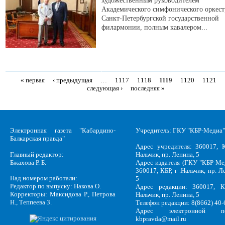
художественным руководителем
Академического симфонического оркест
Санкт-Петербургской государственной
филармонии, полным кавалером...
« первая
‹ предыдущая
…
1117
1118
1119
1120
1121
Страницы
следующая ›
последняя »
Электронная газета "Кабардино-
Учредитель: ГКУ "КБР-Медиа"
Балкарская правда"
Адрес учредителя: 360017, К
Главный редактор:
Нальчик, пр. Ленина, 5
Бжахова Р. Б.
Адрес издателя (ГКУ "КБР-Ме
360017, КБР, г .Нальчик, пр. Л
Над номером работали:
5
Редактор по выпуску: Накова О.
Адрес редакции: 360017, КБ
Корректоры: Максидова Р., Петрова
Нальчик, пр. Ленина, 5
Н., Теппеева З.
Телефон редакции: 8(8662) 40-
Адрес электронной по
kbpravda@mail.ru