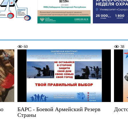
60
38
во
БАРС - Боевой Армейский Резерв
Досто
Страны