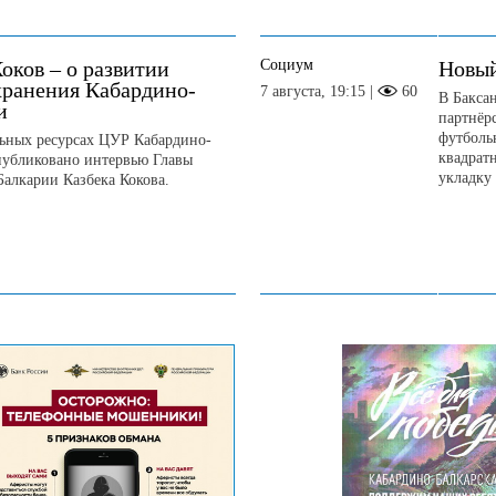
Социум
оков – о развитии
Новый
хранения Кабардино-
7 августа, 19:15 |
60
В Бакса
и
партнёрс
футболь
ьных ресурсах ЦУР Кабардино-
квадрат
публиковано интервью Главы
укладку 
Балкарии Казбека Кокова.