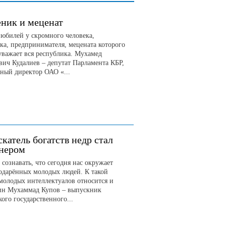
ник и меценат
 юбилей у скромного человека,
ка, предпринимателя, мецената которого
 уважает вся республика. Мухамед
вич Кудалиев – депутат Парламента КБР,
ьный директор ОАО «...
скатель богатств недр стал
нером
сознавать, что сегодня нас окружает
 одарённых молодых людей. К такой
 молодых интеллектуалов относится и
ин Мухаммад Купов – выпускник
ого государственного...