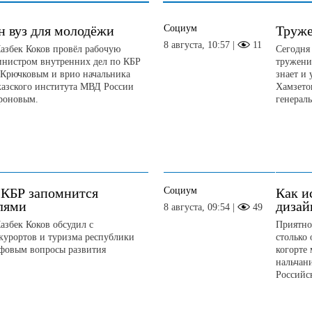
Социум
н вуз для молодёжи
Труже
8 августа, 10:57 |
11
азбек Коков провёл рабочую
Сегодня
министром внутренних дел по КБР
тружени
 Крючковым и врио начальника
знает и
казского института МВД России
Хамзето
роновым.
генерал
Социум
 КБР запомнится
Как и
лями
дизай
8 августа, 09:54 |
49
азбек Коков обсудил с
Приятно 
курортов и туризма республики
столько
фовым вопросы развития
когорте
нальчан
Российск