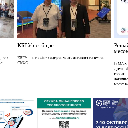
КБГУ сообщает
Реша
месс
церов
КБГУ – в тройке лидеров медиаактивности вузов
ая
СКФО
В MAX р
Дом». Д
соседи 
логично
могут не