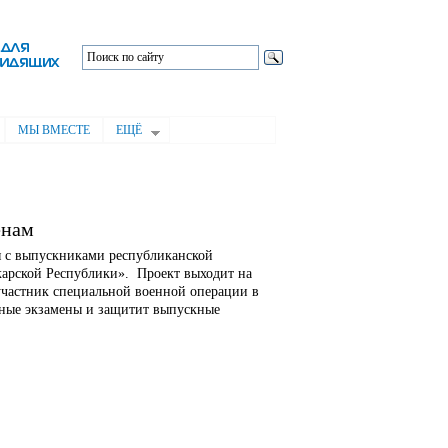
МЫ ВМЕСТЕ
ЕЩЁ
енам
я с выпускниками республиканской
арской Республики». Проект выходит на
частник специальной военной операции в
ные экзамены и защитит выпускные