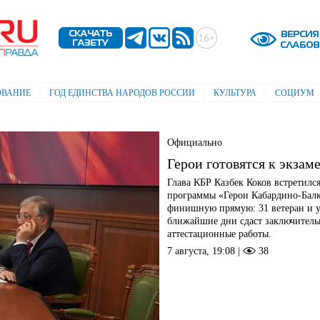
Перейти к
основному
содержанию
ОВАНИЕ
ГОД ЕДИНСТВА НАРОДОВ РОССИИ
КУЛЬТУРА
СОЦИУМ
Официально
Герои готовятся к экзам
Глава КБР Казбек Коков встретилс
программы «Герои Кабардино-Балк
финишную прямую: 31 ветеран и у
ближайшие дни сдаст заключитель
аттестационные работы.
7 августа, 19:08 |
38