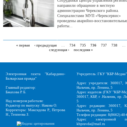
Сотрудники Центра управления регион
направили обращение в местную
администрацию Черекского района.
Специалистами МУП «Черексервис»
проведены аварийно-восстановительны
работы...
« первая
‹ предыдущая
…
734
735
736
737
738
…
Страницы
следующая ›
последняя »
Электронная газета "Кабардино-
Учредитель: ГКУ "КБР-Медиа"
Балкарская правда"
Адрес учредителя: 360017, К
Главный редактор:
Нальчик, пр. Ленина, 5
Бжахова Р. Б.
Адрес издателя (ГКУ "КБР-Ме
360017, КБР, г .Нальчик, пр. Л
Над номером работали:
5
Редактор по выпуску: Накова О.
Адрес редакции: 360017, КБ
Корректоры: Максидова Р., Петрова
Нальчик, пр. Ленина, 5
Н., Теппеева З.
Телефон редакции: 8(8662) 40-
Адрес электронной по
kbpravda@mail.ru