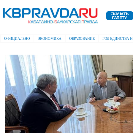
Пе
ос
Электронная газета "Кабардино-
со
Балкарская правда"
ОФИЦИАЛЬНО
ЭКОНОМИКА
ОБРАЗОВАНИЕ
ГОД ЕДИНСТВА 
Главное меню