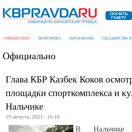
Пе
ос
Электронная газета "Кабардино-
со
Балкарская правда"
ОФИЦИАЛЬНО
ЭКОНОМИКА
ОБРАЗОВАНИЕ
ГОД ЕДИНСТВА 
Главное меню
Официально
Глава КБР Казбек Коков осмот
площадки спорткомплекса и ку
Нальчике
19 августа, 2021 - 16:10
В Нальчике н