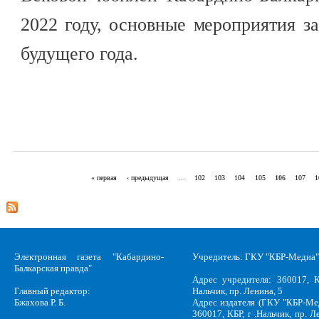
2022 году, основные мероприятия з
будущего года.
« первая
‹ предыдущая
…
102
103
104
105
106
107
1
Страницы
Электронная газета "Кабардино-
Учредитель: ГКУ "КБР-Медиа"
Балкарская правда"
Адрес учредителя: 360017, К
Главный редактор:
Нальчик, пр. Ленина, 5
Бжахова Р. Б.
Адрес издателя (ГКУ "КБР-Ме
360017, КБР, г .Нальчик, пр. Л