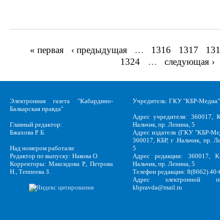
« первая
‹ предыдущая
…
1316
1317
13
Страницы
1324
…
следующая ›
Электронная газета "Кабардино-
Учредитель: ГКУ "КБР-Медиа"
Балкарская правда"
Адрес учредителя: 360017, К
Главный редактор:
Нальчик, пр. Ленина, 5
Бжахова Р. Б.
Адрес издателя (ГКУ "КБР-Ме
360017, КБР, г .Нальчик, пр. Л
Над номером работали:
5
Редактор по выпуску: Накова О.
Адрес редакции: 360017, КБ
Корректоры: Максидова Р., Петрова
Нальчик, пр. Ленина, 5
Н., Теппеева З.
Телефон редакции: 8(8662) 40-
Адрес электронной по
kbpravda@mail.ru