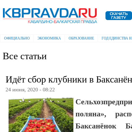
Пе
ос
Электронная газета "Кабардино-
со
Балкарская правда"
ОФИЦИАЛЬНО
ЭКОНОМИКА
ОБРАЗОВАНИЕ
ГОД ЕДИНСТВА 
Главное меню
Все статьи
Идёт сбор клубники в Баксанё
24 июня, 2020 - 08:22
Сельхозпред
поляна», рас
Баксанёнок Б