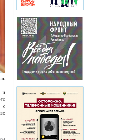
ль
и и
ого
л с
тво
тра