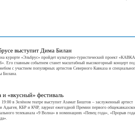
брусе выступит Дима Билан
а на курорте «Эльбрус» пройдет культурно-туристический проект «КАВК
». Его главным событием станет масштабный высокогорный концерт по
небом с участием популярных артистов Северного Кавказа и специально
ы Билана.
а и «вкусный» фестиваль
в 19:00 в Зелёном театре выступит Азамат Биштов – заслуженный артист
и Адыгея, КБР и КЧР, лауреат ежегодной Премии первого общекавказско
ального телеканала «9 Волна» в номинациях «Певец года», «Прорыв год
да».