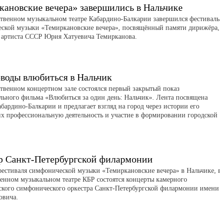
кановские вечера» завершились в Нальчике
ственном музыкальном театре Кабардино-Балкарии завершился фестиваль
ской музыки «Темиркановские вечера», посвящённый памяти дирижёра,
 артиста СССР Юрия Хатуевича Темирканова.
воды влюбиться в Нальчик
ственном концертном зале состоялся первый закрытый показ
льного фильма «Влюбиться за один день: Нальчик». Лента посвящена
бардино-Балкарии и предлагает взгляд на город через истории его
их профессиональную деятельность и участие в формировании городской
р Санкт-Петербургской филармонии
фестиваля симфонической музыки «Темиркановские вечера» в Нальчике, 
венном музыкальном театре КБР состоятся концерты камерного
ского симфонического оркестра Санкт-Петербургской филармонии имени
овича.