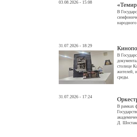
03.08.2026 - 15:08
«Темир
В Государ
симфониче
народного
31.07.2026 - 18:29
Кинопо
В Государ
документа
столице Ка
жителей, 
среды.
31.07.2026 - 17:24
Оркест
В рамках 
Государст
академиче
Д. Шостак