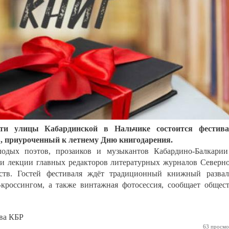
сти улицы Кабардинской в Нальчике состоится фестива
, приуроченный к летнему Дню книгодарения.
одых поэтов, прозаиков и музыкантов Кабардино-Балкари
ы и лекции главных редакторов литературных журналов Северн
сств. Гостей фестиваля ждёт традиционный книжный разва
кроссингом, а также винтажная фотосессия, сообщает общес
ва КБР
63 просмо