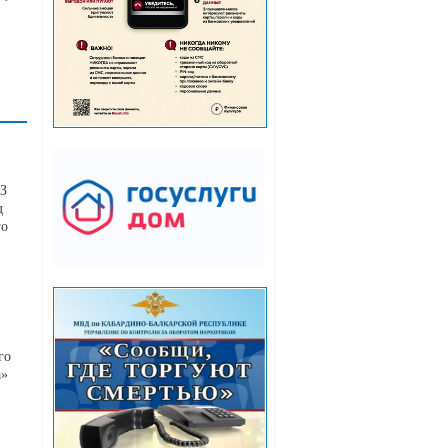
АЗ
д
го
го
а»