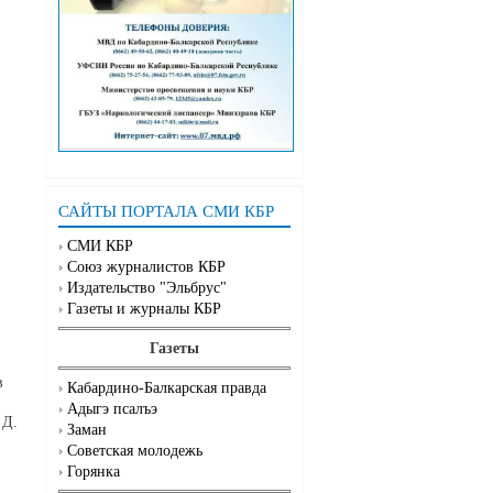
САЙТЫ ПОРТАЛА СМИ КБР
СМИ КБР
Союз журналистов КБР
Издательство "Эльбрус"
Газеты и журналы КБР
Газеты
в
Кабардино-Балкарская правда
Адыгэ псалъэ
 Д.
Заман
Советская молодежь
Горянка