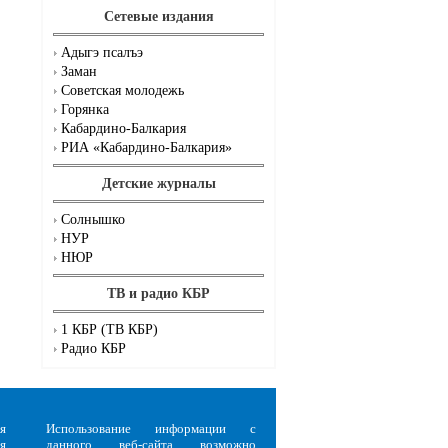
Сетевые издания
Адыгэ псалъэ
Заман
Советская молодежь
Горянка
Кабардино-Балкария
РИА «Кабардино-Балкария»
Детские журналы
Солнышко
НУР
НЮР
ТВ и радио КБР
1 КБР (ТВ КБР)
Радио КБР
я
Использование информации с
я
данного веб-сайта возможно