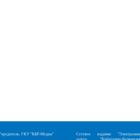
Учредитель: ГКУ "КБР-Медиа"
Сетевое издание "Электронна
газета "Кабардино-Балкарска