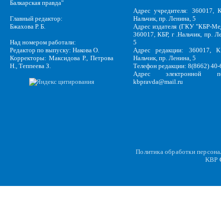
Балкарская правда"
Адрес учредителя: 360017, К
Главный редактор:
Нальчик, пр. Ленина, 5
Бжахова Р. Б.
Адрес издателя (ГКУ "КБР-Ме
360017, КБР, г .Нальчик, пр. Л
Над номером работали:
5
Редактор по выпуску: Накова О.
Адрес редакции: 360017, КБ
Корректоры: Максидова Р., Петрова
Нальчик, пр. Ленина, 5
Н., Теппеева З.
Телефон редакции: 8(8662) 40-
Адрес электронной по
kbpravda@mail.ru
Политика обработки персон
KBP
C