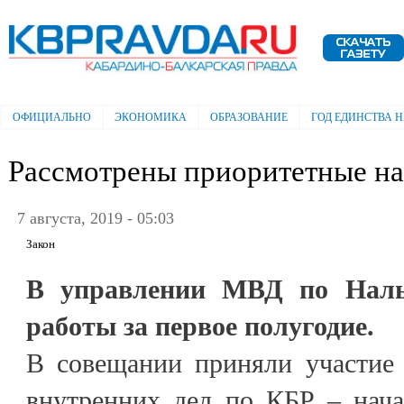
Пе
ос
Электронная газета "Кабардино-
со
Балкарская правда"
ОФИЦИАЛЬНО
ЭКОНОМИКА
ОБРАЗОВАНИЕ
ГОД ЕДИНСТВА 
Главное меню
Рассмотрены приоритетные н
7 августа, 2019 - 05:03
Закон
В управлении МВД по Наль
работы за первое полугодие.
В совещании приняли участие 
внутренних дел по КБР – нач