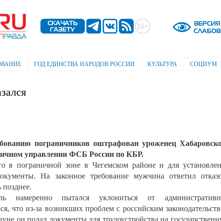
Перейти к
основному
содержанию
ОВАНИЕ
ГОД ЕДИНСТВА НАРОДОВ РОССИИ
КУЛЬТУРА
СОЦИУМ
зался
ебованию пограничников оштрафован уроженец Хабаровск
ничном управлении ФСБ России по КБР.
о в пограничной зоне в Чегемском районе и для установле
окументы. На законное требование мужчина ответил отказ
 позднее.
ель намеренно пытался уклониться от административн
лся, что из-за возникших проблем с российским законодательст
нуне он подал документы для трудоустройства на государствен