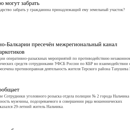
ю могут забрать
арство забрать у гражданина принадлежащий ему земельный участок?
но-Балкарии пресечён межрегиональный канал
аркотиков
ации оперативно-разыскных мероприятий по противодействию незаконно
ических средств сотрудниками УФСБ России по КБР во взаимодействии 
сечена противоправная деятельность жителя Терского района Тахушева 
ообщает
е Сотрудники уголовного розыска отдела полиции № 2 города Нальчика
чность мужчины, подозреваемого в совершении ряда мошеннических
казался 29-летний житель Нальчика.