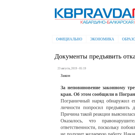
Электронная газета "Кабардино-
Балкарская правда"
ОФИЦИАЛЬНО
ЭКОНОМИКА
ОБРАЗ
Главное меню
Документы предъявить отка
23 августа, 2019 - 05:19
Закон
За неповиновение законному тр
края. Об этом сообщили в Погра
Пограничный наряд обнаружил ег
личности попросил предъявить д
Причина такой реакции выяснилась
Оказалось, что правонарушит
ответственности, поскольку побоя
не получит желаемую работу. Нака