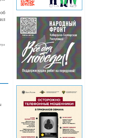
 об
чил
тра
ы