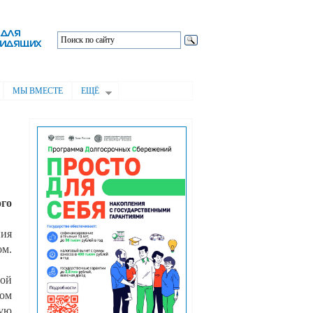
МЫ ВМЕСТЕ
ЕЩЁ
ого
ния
ом.
ой
вом
ную