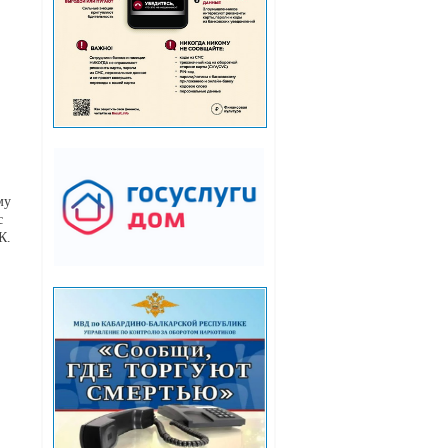
му
с
К.