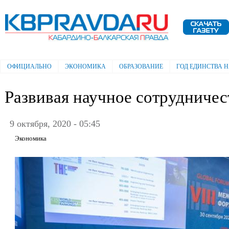
Пе
ос
Электронная газета "Кабардино-
со
Балкарская правда"
ОФИЦИАЛЬНО
ЭКОНОМИКА
ОБРАЗОВАНИЕ
ГОД ЕДИНСТВА 
Главное меню
Развивая научное сотрудничес
9 октября, 2020 - 05:45
Экономика