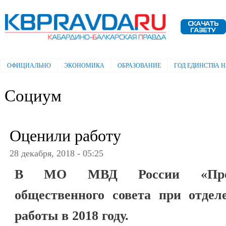
Пе
ос
Электронная газета "Кабардино-
со
Балкарская правда"
ОФИЦИАЛЬНО
ЭКОНОМИКА
ОБРАЗОВАНИЕ
ГОД ЕДИНСТВА 
Главное меню
Социум
Оценили работу
28 декабря, 2018 - 05:25
В МО МВД России «Прохл
общественного совета при отдел
работы в 2018 году.