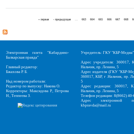
« первая
‹ предыдущая
…
663
664
665
666
667
668
6
Страницы
Электронная газета "Кабардино-
Учредитель: ГКУ "КБР-Медиа"
Балкарская правда"
Адрес учредителя: 360017, К
Главный редактор:
Нальчик, пр. Ленина, 5
Бжахова Р. Б.
Адрес издателя (ГКУ "КБР-Ме
360017, КБР, г .Нальчик, пр. Л
Над номером работали:
5
Редактор по выпуску: Накова О.
Адрес редакции: 360017, КБ
Корректоры: Максидова Р., Петрова
Нальчик, пр. Ленина, 5
Н., Теппеева З.
Телефон редакции: 8(8662) 40-
Адрес электронной по
kbpravda@mail.ru