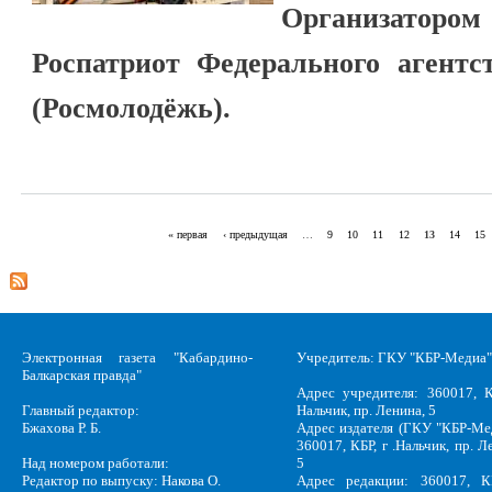
Организаторо
Роспатриот Федерального агентс
(Росмолодёжь).
« первая
‹ предыдущая
…
9
10
11
12
13
14
15
Страницы
Электронная газета "Кабардино-
Учредитель: ГКУ "КБР-Медиа"
Балкарская правда"
Адрес учредителя: 360017, К
Главный редактор:
Нальчик, пр. Ленина, 5
Бжахова Р. Б.
Адрес издателя (ГКУ "КБР-Ме
360017, КБР, г .Нальчик, пр. Л
Над номером работали:
5
Редактор по выпуску: Накова О.
Адрес редакции: 360017, КБ