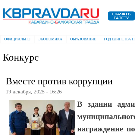
Пе
ос
Электронная газета "Кабардино-
со
Балкарская правда"
ОФИЦИАЛЬНО
ЭКОНОМИКА
ОБРАЗОВАНИЕ
ГОД ЕДИНСТВА 
Главное меню
Конкурс
Вместе против коррупции
19 декабря, 2025 - 16:26
В здании адми
муниципально
награждение по