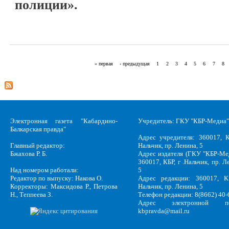
полиции».
« первая
‹ предыдущая
1
2
3
4
5
6
7
8
Страницы
Электронная газета "Кабардино-
Учредитель: ГКУ "КБР-Медиа"
Балкарская правда"
Адрес учредителя: 360017, К
Главный редактор:
Нальчик, пр. Ленина, 5
Бжахова Р. Б.
Адрес издателя (ГКУ "КБР-Ме
360017, КБР, г .Нальчик, пр. Л
Над номером работали:
5
Редактор по выпуску: Накова О.
Адрес редакции: 360017, КБ
Корректоры: Максидова Р., Петрова
Нальчик, пр. Ленина, 5
Н., Теппеева З.
Телефон редакции: 8(8662) 40-
Адрес электронной по
kbpravda@mail.ru