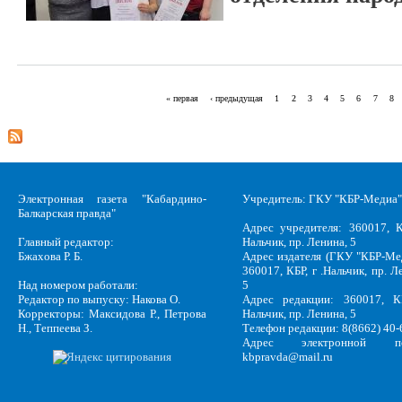
« первая
‹ предыдущая
1
2
3
4
5
6
7
8
Страницы
Электронная газета "Кабардино-
Учредитель: ГКУ "КБР-Медиа"
Балкарская правда"
Адрес учредителя: 360017, К
Главный редактор:
Нальчик, пр. Ленина, 5
Бжахова Р. Б.
Адрес издателя (ГКУ "КБР-Ме
360017, КБР, г .Нальчик, пр. Л
Над номером работали:
5
Редактор по выпуску: Накова О.
Адрес редакции: 360017, КБ
Корректоры: Максидова Р., Петрова
Нальчик, пр. Ленина, 5
Н., Теппеева З.
Телефон редакции: 8(8662) 40-
Адрес электронной по
kbpravda@mail.ru