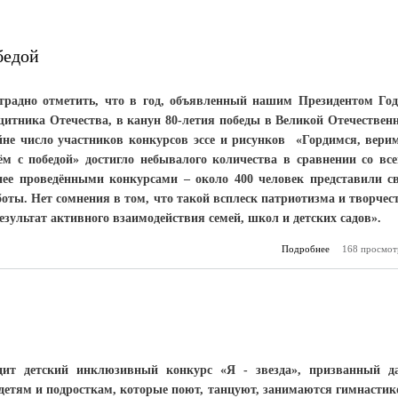
бедой
традно отметить, что в год, объявленный нашим Президентом Го
щитника Отечества, в канун 80-летия победы в Великой Отечествен
йне число участников конкурсов эссе и рисунков «Гордимся, вери
ём с победой» достигло небывалого количества в сравнении со вс
нее проведёнными конкурсами – около 400 человек представили с
боты. Нет сомнения в том, что такой всплеск патриотизма и творчес
результат активного взаимодействия семей, школ и детских садов».
Подробнее
168 просмот
о Гордимся
ждём с
дит детский инклюзивный конкурс «Я - звезда», призванный д
детям и подросткам, которые поют, танцуют, занимаются гимнастик