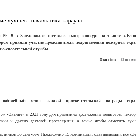
сезон для 
п
ие лучшего начальника караула
ти № 9 в Залукокоаже состоялся смотр-конкурс на звание «Луч
тором приняли участие представители подразделений пожарной охр
но-спасательной службы.
Подробнее
о Исмаил 
63 просмо
верн
лучшего на
юбилейный сезон главной просветительской награды стр
м «Знание» в 2021 году для признания достижений педагогов, лектор
науки и других деятелей просвещения, а также чтобы отметить луч
частников до сентября. Предложено 15 номинаций, охватывающих все сф