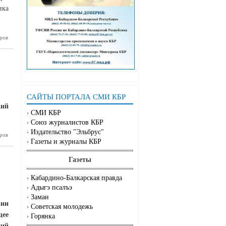
ика
ров
– лучшая
награда
САЙТЫ ПОРТАЛА СМИ КБР
кий
СМИ КБР
Союз журналистов КБР
Издательство "Эльбрус"
ров
 Конкурс
Газеты и журналы КБР
ружества
Газеты
Кабардино-Балкарская правда
Адыгэ псалъэ
Заман
зии
Советская молодежь
щее
Горянка
ний