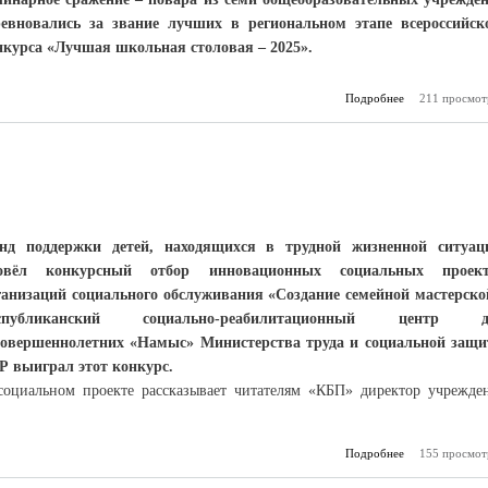
ревновались за звание лучших в региональном этапе всероссийск
нкурса «Лучшая школьная столовая – 2025».
Подробнее
211 просмот
о Вкус
Кабардино-
выбрал
школьную 
нд поддержки детей, находящихся в трудной жизненной ситуац
овёл конкурсный отбор инновационных социальных проект
ганизаций социального обслуживания «Создание семейной мастерско
спубликанский социально-реабилитационный центр д
совершеннолетних «Намыс» Министерства труда и социальной защ
Р выиграл этот конкурс.
социальном проекте рассказывает читателям «КБП» директор учрежде
Подробнее
о Семейная мас
155 просмот