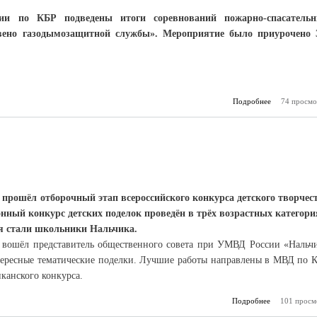
и по КБР подведены итоги соревнований пожарно-спасатель
звено газодымозащитной службы». Мероприятие было приурочено 
Подробнее
о Юбилей 
74 просмо
к
прошёл отборочный этап всероссийского конкурса детского творчес
ный конкурс детских поделок проведён в трёх возрастных категори
ия стали школьники Нальчика.
й вошёл представитель общественного совета при УМВД России «Нальч
тересные тематические поделки. Лучшие работы направлены в МВД по 
канского конкурса.
Подробнее
о Лучшие ра
101 просм