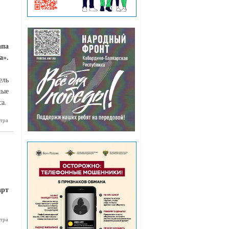
апа
а».
ель
ные
а.
тра
 Подарки
ям образа
кий дядя
Стёпа»
арт
тра
Это у нас
»: новый