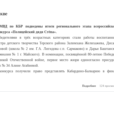
скве
МВД по КБР подведены итоги регионального этапа всероссийск
нкурса «Полицейский дядя Стёпа».
бедителями в трёх возрастных категориях стали работы воспитанн
нтра детского творчества Терского района Залимхана Желихажева, Дис
товой (школа № 2 им. Г.А. Лигидова с.п. Сармаково) и Дарьи Баштанс
имназия № 1 г. Майского). В номинации, посвящённой 80-летию Побед
ликой Отечественной войне, первое место жюри единогласно присуд
и № 34 Алине Атабиевой.
 конкурса получили право представлять Кабардино-Балкарию в фин
Подробнее
124 просмо
о Пр
республику 