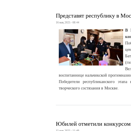
Представят республику в Мо
16 мая, 2025 - 08:44
В 
ко
По
це
Ба
(г
Ве
воспитаннице нальчикской прогимнази
Победители республиканского этапа
творческого состязания в Москве.
Юбилей отметили конкурсом
15 мая, 2025 - 11:49