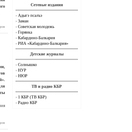
Сетевые издания
ого
Адыгэ псалъэ
Заман
Советская молодежь
ров
 победы:
Балкария
Горянка
а лучшую
Кабардино-Балкария
столовую
РИА «Кабардино-Балкария»
Детские журналы
Солнышко
ии,
НУР
ов
НЮР
й».
ля
ТВ и радио КБР
иты
1 КБР (ТВ КБР)
Радио КБР
ния
терская
ров