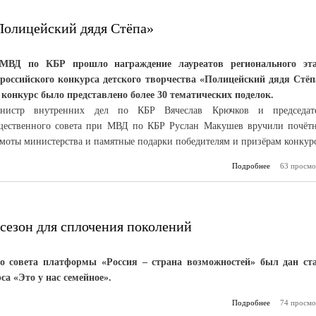
Полицейский дядя Стёпа»
МВД по КБР прошло награждение лауреатов регионального эт
ероссийского конкурса детского творчества «Полицейский дядя Стёп
 конкурс было представлено более 30 тематических поделок.
нистр внутренних дел по КБР Вячеслав Крючков и председат
щественного совета при МВД по КБР Руслан Макушев вручили почёт
амоты министерства и памятные подарки победителям и призёрам конкурс
Подробнее
63 просмо
о
создател
«Полицейс
 сезон для сплочения поколений
го совета платформы «Россия – страна возможностей» был дан ст
са «Это у нас семейное».
Подробнее
74 просмо
о «
семейное