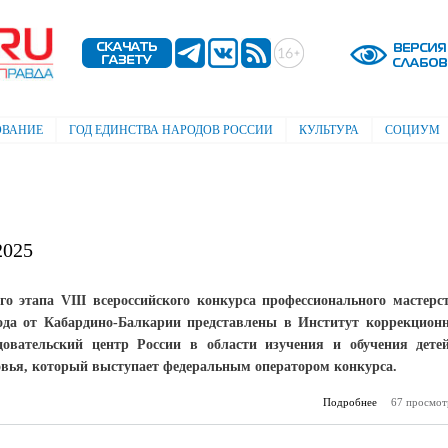
Перейти к
основному
содержанию
ОВАНИЕ
ГОД ЕДИНСТВА НАРОДОВ РОССИИ
КУЛЬТУРА
СОЦИУМ
2025
о этапа VIII всероссийского конкурса профессионального мастерс
года от Кабардино-Балкарии представлены в Институт коррекцион
довательский центр России в области изучения и обучения дете
вья, который выступает федеральным оператором конкурса.
Подробнее
о Учитель-де
67 просмот
Рос