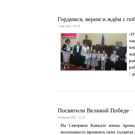
Гордимся, верим и ждём с по
7 мая, 2025 - 14:25
«О
за
во
жд
ра
ра
– 
Посвятили Великой Победе
24 апреля, 2025 - 11:53
На Северном Кавказе вновь прохо
возможность проявить свои таланты 