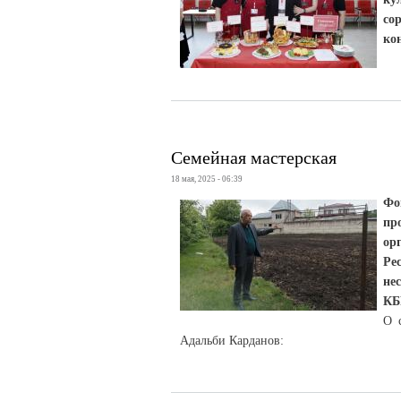
со
ко
Семейная мастерская
18 мая, 2025 - 06:39
Фо
пр
ор
Ре
не
КБ
О 
Адальби Карданов: