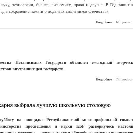
 науку, технологии, бизнес, экономику, право и другие. В Год защитн
ад в сохранение памяти о подвигах защитников Отечества».
Подробнее
68 просмот
о Знание 
жества Независимых Государств объявлен ежегодный творчес
стров внутренних дел государств.
Подробнее
77 просмот
о
сод
кария выбрала лучшую школьную столовую
субботу на площадке Республиканской многопрофильной гимна
нистерства просвещения и науки КБР развернулось настоя
линарное сражение – повара из семи общеобразовательных учрежде