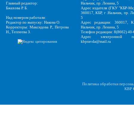
Главный редактор:
Нальчик, пр. Ленина, 5
Бжахова Р. Б.
Адрес издателя (ГКУ "КБР-Ме
360017, КБР, г .Нальчик, пр. Л
Над номером работали:
5
Редактор по выпуску: Накова О.
Адрес редакции: 360017, КБ
Корректоры: Максидова Р., Петрова
Нальчик, пр. Ленина, 5
Н., Теппеева З.
Телефон редакции: 8(8662) 40-
Адрес электронной по
kbpravda@mail.ru
Политика обработки персон
KBP
C