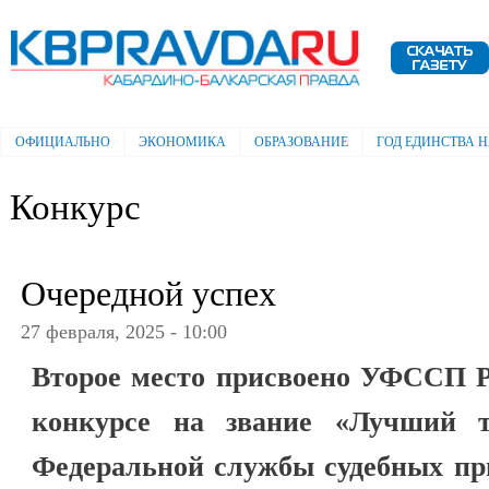
Пе
ос
Электронная газета "Кабардино-
со
Балкарская правда"
ОФИЦИАЛЬНО
ЭКОНОМИКА
ОБРАЗОВАНИЕ
ГОД ЕДИНСТВА 
Главное меню
Конкурс
Очередной успех
27 февраля, 2025 - 10:00
Второе место присвоено УФССП Р
конкурсе на звание «Лучший т
Федеральной службы судебных при