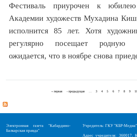
Фестиваль приурочен к юбилею
Академии художеств Мухадина Кише
исполнится 85 лет. Хотя художн
регулярно посещает родную К
ожидается, что в ноябре снова приед
« первая
‹ предыдущая
…
3
4
5
6
7
8
9
1
Страницы
Электронная газета "Кабардино-
Учредитель: ГКУ "КБР-Медиа"
Балкарская правда"
Адрес учредителя: 360017, К