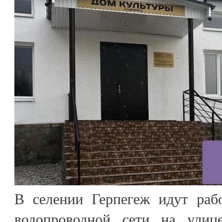
В селении Герпегеж идут раб
водопроводной сети на улиц