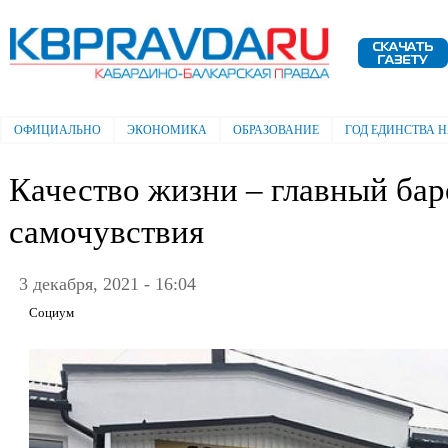
Пе
ос
Электронная газета "Кабардино-
со
Балкарская правда"
ОФИЦИАЛЬНО
ЭКОНОМИКА
ОБРАЗОВАНИЕ
ГОД ЕДИНСТВА 
Главное меню
Качество жизни – главный ба
самочувствия
3 декабря, 2021 - 16:04
Социум