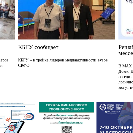
КБГУ сообщает
Реша
месс
церов
КБГУ – в тройке лидеров медиаактивности вузов
ая
СКФО
В MAX р
Дом». Д
соседи 
логично
могут не