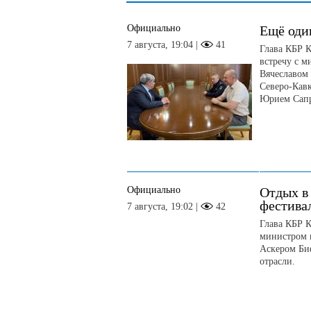
Официально
Ещё оди
7 августа, 19:04 |
41
Глава КБР К
встречу с 
Вячеславом
Северо-Кав
Юрием Сап
Официально
Отдых в
фестива
7 августа, 19:02 |
42
Глава КБР К
министром 
Аскером Би
отрасли.