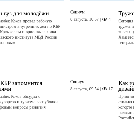
Социум
н вуз для молодёжи
Труже
8 августа, 10:57 |
4
азбек Коков провёл рабочую
Сегодня
министром внутренних дел по КБР
тружени
 Крючковым и врио начальника
знает и
казского института МВД России
Хамзето
роновым.
генерал
Социум
 КБР запомнится
Как и
лями
дизай
8 августа, 09:54 |
17
азбек Коков обсудил с
Приятно 
курортов и туризма республики
столько
фовым вопросы развития
когорте
нальчан
Российск