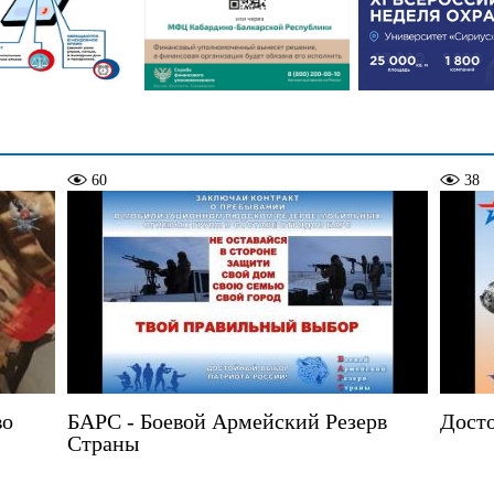
60
38
во
БАРС - Боевой Армейский Резерв
Досто
Страны