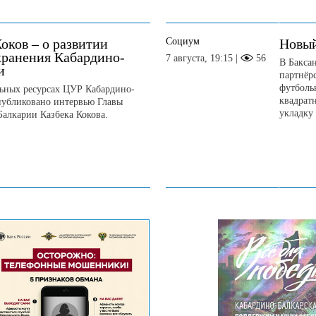
Социум
оков – о развитии
Новый
хранения Кабардино-
7 августа, 19:15 |
56
В Бакса
и
партнёрс
футболь
ьных ресурсах ЦУР Кабардино-
квадрат
публиковано интервью Главы
укладку 
Балкарии Казбека Кокова.