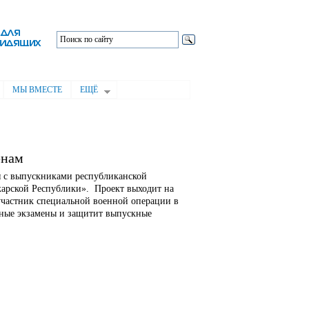
МЫ ВМЕСТЕ
ЕЩЁ
енам
я с выпускниками республиканской
арской Республики». Проект выходит на
частник специальной военной операции в
ные экзамены и защитит выпускные