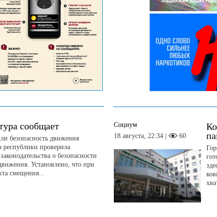
тура сообщает
Социум
Ко
па
18 августа, 22:34 |
60
или безопасность движения
а республики проверила
Гор
законодательства о безопасности
гот
вижения. Установлено, что при
зде
та смещения...
ков
хва