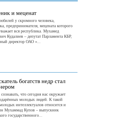
ник и меценат
 юбилей у скромного человека,
ка, предпринимателя, мецената которого
 уважает вся республика. Мухамед
вич Кудалиев – депутат Парламента КБР,
ьный директор ОАО «...
скатель богатств недр стал
нером
сознавать, что сегодня нас окружает
 одарённых молодых людей. К такой
 молодых интеллектуалов относится и
ин Мухаммад Купов – выпускник
ого государственного...