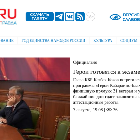
Перейти к
основному
содержанию
ОВАНИЕ
ГОД ЕДИНСТВА НАРОДОВ РОССИИ
КУЛЬТУРА
СОЦИУМ
Официально
Герои готовятся к экзам
Глава КБР Казбек Коков встретилс
программы «Герои Кабардино-Балк
финишную прямую: 31 ветеран и у
ближайшие дни сдаст заключитель
аттестационные работы.
7 августа, 19:08 |
36