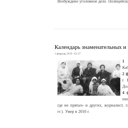
Возбуждено уголовное дело. Полицейс
Календарь знаменательных и 
1 февраля, 2019 - 05:37
1 
Каб
2 
г.
Дол
4 
пи
где не прятал» и других, журналист, 
гг.). Умер в 2010 г.