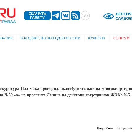
Перейти к
основному
содержанию
ОВАНИЕ
ГОД ЕДИНСТВА НАРОДОВ РОССИИ
КУЛЬТУРА
СОЦИУМ
окуратура Нальчика проверила жалобу жительницы многоквартирн
ма №59 «а» на проспекте Ленина на действия сотрудников ЖЭКа №5.
Подробнее
о Запущенно
32 просмо