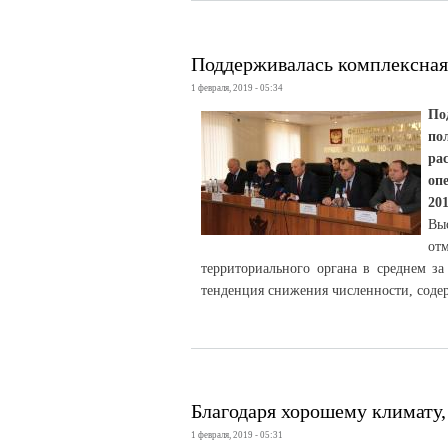
Поддерживалась комплексная
1 февраля, 2019 - 05:34
По
по
ра
оп
20
Вы
от
территориального органа в среднем з
тенденция снижения численности, соде
Благодаря хорошему климату,
1 февраля, 2019 - 05:31