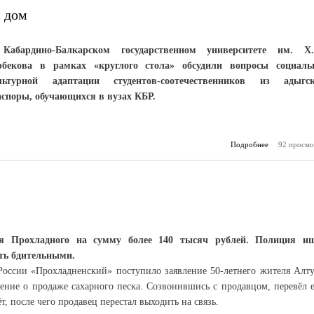
й дом
Кабардино-Балкарском государственном университете им. Х
рбекова в рамках «круглого стола» обсудили вопросы социаль
льтурной адаптации студентов-соотечественников из адыгс
аспоры, обучающихся в вузах КБР.
Подробнее
92 просмо
о Ка
Балкария
я Прохладного на сумму более 140 тысяч рублей. Полиция и
ть бдительными.
оссии «Прохладненский» поступило заявление 50-летнего жителя Алту
ление о продаже сахарного песка. Созвонившись с продавцом, перевёл 
, после чего продавец перестал выходить на связь.