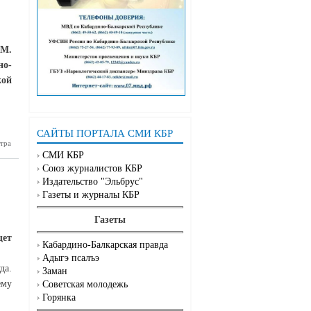
.М.
но-
кой
САЙТЫ ПОРТАЛА СМИ КБР
тра
бардино-
 – второй
СМИ КБР
дом
Союз журналистов КБР
Издательство "Эльбрус"
Газеты и журналы КБР
Газеты
щет
Кабардино-Балкарская правда
Адыгэ псалъэ
да.
Заман
ему
Советская молодежь
Горянка