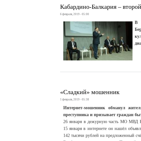
Кабардино-Балкария – второ
6 февраля, 2019 - 05:00
В 
Бе
ку
ди
«Сладкий» мошенник
1 февраля, 2019 - 05:38
Интернет-мошенник обманул жител
преступника и призывает граждан бы
26 января в дежурную часть МО МВД Р
15 января в интернете он нашёл объяв
142 тысячи рублей на предложенный счёт