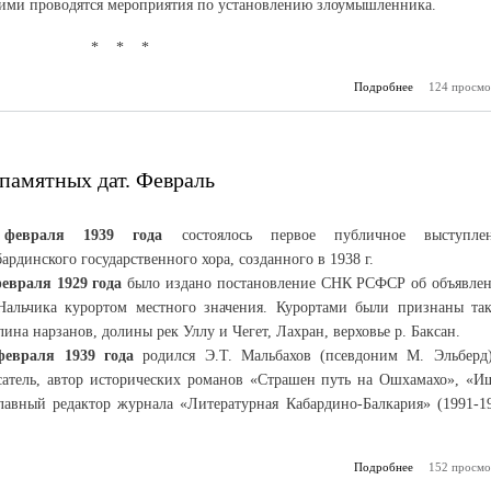
кими проводятся мероприятия по установлению злоумышленника.
* * *
Подробнее
124 просмо
о «
м
памятных дат. Февраль
февраля 1939 года
состоялось первое публичное выступле
ардинского государственного хора, созданного в 1938 г.
февраля 1929 года
было издано постановление СНК РСФСР об объявле
 Нальчика курортом местного значения. Курортами были признаны та
ина нарзанов, долины рек Уллу и Чегет, Лахран, верховье р. Баксан.
февраля 1939 года
родился Э.Т. Мальбахов (псевдоним М. Эльберд
сатель, автор исторических романов «Страшен путь на Ошхамахо», «И
главный редактор журнала «Литературная Кабардино-Балкария» (1991-1
Подробнее
152 просмо
о К
знаменат