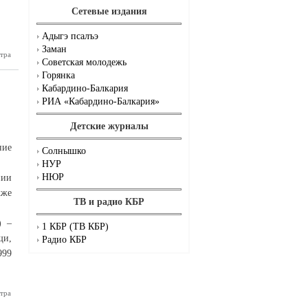
Сетевые издания
Адыгэ псалъэ
Заман
тра
Сладкий»
Советская молодежь
ошенник
Горянка
Кабардино-Балкария
РИА «Кабардино-Балкария»
Детские журналы
ние
Солнышко
НУР
НЮР
нии
кже
ТВ и радио КБР
) –
1 КБР (ТВ КБР)
щи,
Радио КБР
999
тра
алендарь
ельных и