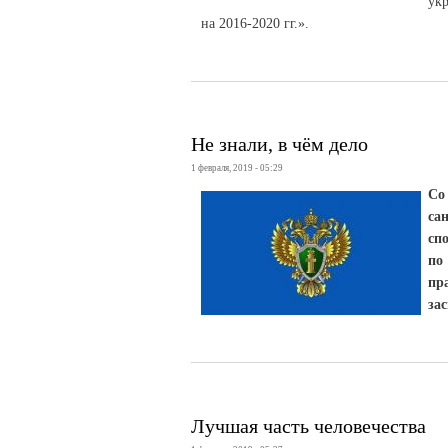
ук
на 2016-2020 гг.».
Не знали, в чём дело
1 февраля, 2019 - 05:29
Со
са
сп
по
пр
за
Лучшая часть человечества