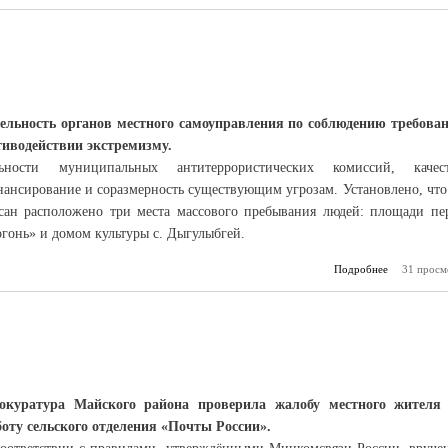
ельность органов местного самоуправления по соблюдению требова
тиводействии экстремизму.
льности муниципальных антитеррористических комиссий, качес
ансирование и соразмерность существующим угрозам. Установлено, что
ксан расположено три места массового пребывания людей: площади пе
гонь» и домом культуры с. Дыгулыбгей.
Подробнее
31 просм
о Ока
окуратура Майского района проверила жалобу местного жителя
боту сельского отделения «Почты России».