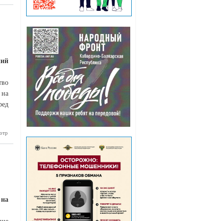
ний
тво
 на
ред
отр
зались не
готовы
 на