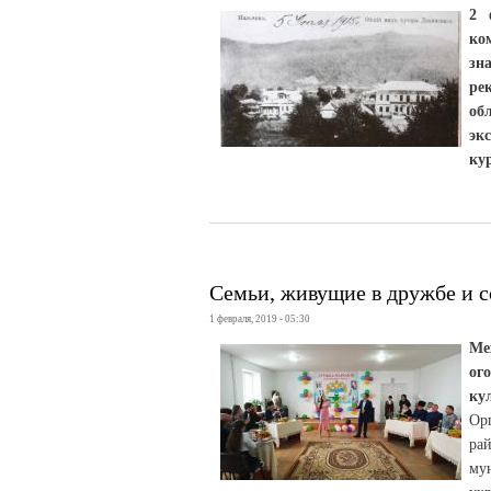
2 
ко
зн
ре
об
эк
ку
Семьи, живущие в дружбе и с
1 февраля, 2019 - 05:30
Ме
ог
ку
Ор
ра
му