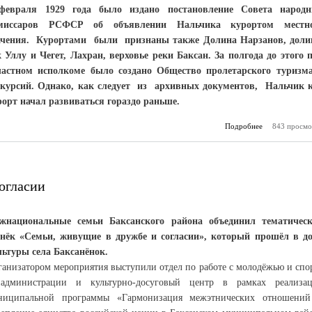
февраля 1929 года было издано постановление Совета народ
миссаров РСФСР об объявлении Нальчика курортом местно
ачения. Курортами были признаны также Долина Нарзанов, дол
к Уллу и Чегет, Лахран, верховье реки Баксан. За полгода до этого 
ластном исполкоме было создано Общество пролетарского туризм
скурсий. Однако, как следует из архивных документов, Нальчик 
рорт начал развиваться гораздо раньше.
Подробнее
о Благодаря 
843 просмо
климату,
растител
окре
огласии
жнациональные семьи Баксанского района объединил тематичес
онёк «Семьи, живущие в дружбе и согласии», который прошёл в д
льтуры села Баксанёнок.
ганизатором мероприятия выступили отдел по работе с молодёжью и спо
йадминистрации и культурно-досуговый центр в рамках реализа
ниципальной программы «Гармонизация межэтнических отношени