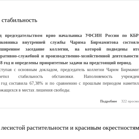
памятных дат.
 стабильность
д председательством врио начальника УФСИН России по КБ
лковника внутренней службы Чарима Бирмамитова состоял
сширенное заседание коллегии, на которой подведены ит
еративно-служебной и производственно-хозяйственной деятельности
18 год и определены приоритетные задачи на предстоящий период.
ступая с основным докладом, председатель коллегии Чарим Бирмами
метил стабильность обстановки. Наполняемость учрежден
а год составила 67,38% и по сравнению с прошлым периодом наметил
ржащихся в местах лишения свободы.
Подробнее
322 просмо
о Поддер
ком
стаб
 лесистой растительности и красивым окрестностя