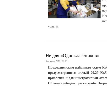
В 
пр
ос
Не
ис
услуги.
Не для «Одноклассников»
6 февраля, 2019 - 05:07
Прохладненским районным судом Каб
предусмотренного статьёй 20.29 Ко
привлечён к административной ответ
Об этом сообщает пресс-служба Погр