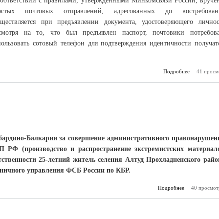
соответствии с правилами, утверждёнными Минкомсвязи России, вруче
остых почтовых отправлений, адресованных до востребован
уществляется при предъявлении документа, удостоверяющего личнос
смотря на то, что был предъявлен паспорт, почтовики потребов
пользовать сотовый телефон для подтверждения идентичности получат
Подробнее
о Насочиня
41 просм
ардино-Балкарии за совершение административного правонарушен
АП РФ (производство и распространение экстремистских материал
ственности 25-летний житель селения Алтуд Прохладненского райо
аничного управления ФСБ России по КБР.
Подробнее
40 просмот
«Однокла