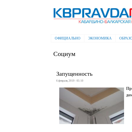
Электронная газета "Кабардино-
Балкарская правда"
ОФИЦИАЛЬНО
ЭКОНОМИКА
ОБРАЗ
Главное меню
Социум
Запущенность
6 февраля, 2019 - 05:10
Пр
до