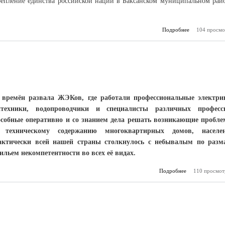
репление единства российской нации в Баксанском муниципальном рай
Подробнее
104 просмо
о Семьи, ж
дружбе и 
 времён развала ЖЭКов, где работали профессиональные электри
нтехники, водопроводчики и специалисты различных професс
особные оперативно и со знанием дела решать возникающие пробл
 техническому содержанию многоквартирных домов, населе
актически всей нашей страны столкнулось с небывалым по разм
сильем некомпетентности во всех её видах.
Подробнее
о Не знали, в ч
110 просмот