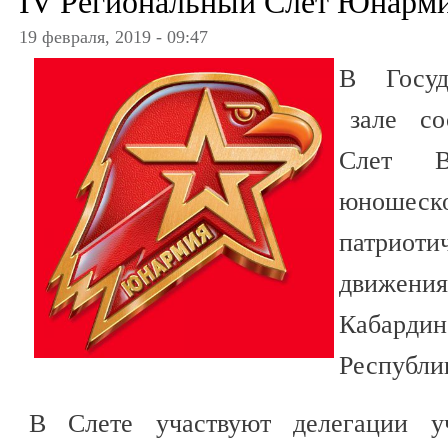
IV Региональный Слет Юнарм
19 февраля, 2019 - 09:47
В Госуд
зале сос
Слет Вс
юнош
патриот
движ
Кабардин
Республи
В Слете участвуют делегации у