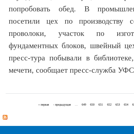
попробовать обед. В промышле
посетили цех по производству с
проволоки, участок по изгот
фундаментных блоков, швейный цех
пресс-тура побывали в библиотек
мечети, сообщает пресс-служба УФС
« первая
‹ предыдущая
…
649
650
651
652
653
654
6
Страницы