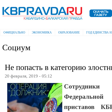
Пе
ос
Электронная газета "Кабардино-
со
Балкарская правда"
ОФИЦИАЛЬНО
ЭКОНОМИКА
ОБРАЗОВАНИЕ
ГОД ЕДИНСТВА 
Главное меню
Социум
Не попасть в категорию злост
20 февраля, 2019 - 05:12
Сотрудники 
Федерально
приставов КБ