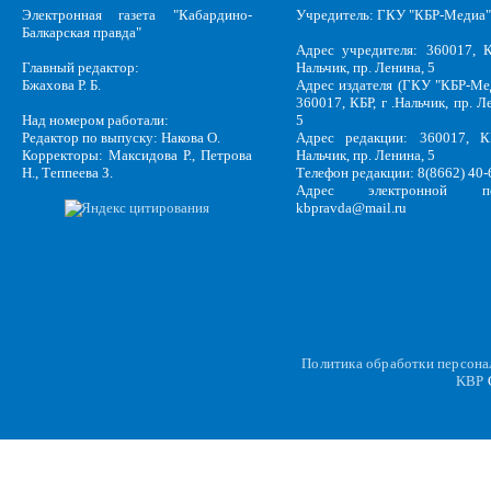
Электронная газета "Кабардино-
Учредитель: ГКУ "КБР-Медиа"
Балкарская правда"
Адрес учредителя: 360017, К
Главный редактор:
Нальчик, пр. Ленина, 5
Бжахова Р. Б.
Адрес издателя (ГКУ "КБР-Ме
360017, КБР, г .Нальчик, пр. Л
Над номером работали:
5
Редактор по выпуску: Накова О.
Адрес редакции: 360017, КБ
Корректоры: Максидова Р., Петрова
Нальчик, пр. Ленина, 5
Н., Теппеева З.
Телефон редакции: 8(8662) 40-
Адрес электронной по
kbpravda@mail.ru
Политика обработки персон
KBP
C