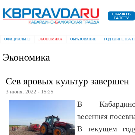
Пе
ос
Электронная газета "Кабардино-
со
Балкарская правда"
ОФИЦИАЛЬНО
ЭКОНОМИКА
ОБРАЗОВАНИЕ
ГОД ЕДИНСТВА 
Главное меню
Экономика
Сев яровых культур завершен
3 июня, 2022 - 15:25
В Кабардино
весенняя посевн
В текущем году