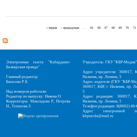
« первая
‹ предыдущая
…
65
66
67
68
69
70
71
Страницы
Электронная газета "Кабардино-
Учредитель: ГКУ "КБР-Медиа"
Балкарская правда"
Адрес учредителя: 360017, К
Главный редактор:
Нальчик, пр. Ленина, 5
Бжахова Р. Б.
Адрес издателя (ГКУ "КБР-Ме
360017, КБР, г .Нальчик, пр. Л
Над номером работали:
5
Редактор по выпуску: Накова О.
Адрес редакции: 360017, КБ
Корректоры: Максидова Р., Петрова
Нальчик, пр. Ленина, 5
Н., Теппеева З.
Телефон редакции: 8(8662) 40-
Адрес электронной по
kbpravda@mail.ru