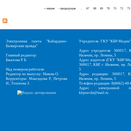
« первая
‹ предыдущая
…
67
68
69
70
71
72
73
Страницы
Электронная газета "Кабардино-
Учредитель: ГКУ "КБР-Медиа"
Балкарская правда"
Адрес учредителя: 360017, К
Главный редактор:
Нальчик, пр. Ленина, 5
Бжахова Р. Б.
Адрес издателя (ГКУ "КБР-Ме
360017, КБР, г .Нальчик, пр. Л
Над номером работали:
5
Редактор по выпуску: Накова О.
Адрес редакции: 360017, КБ
Корректоры: Максидова Р., Петрова
Нальчик, пр. Ленина, 5
Н., Теппеева З.
Телефон редакции: 8(8662) 40-
Адрес электронной по
kbpravda@mail.ru