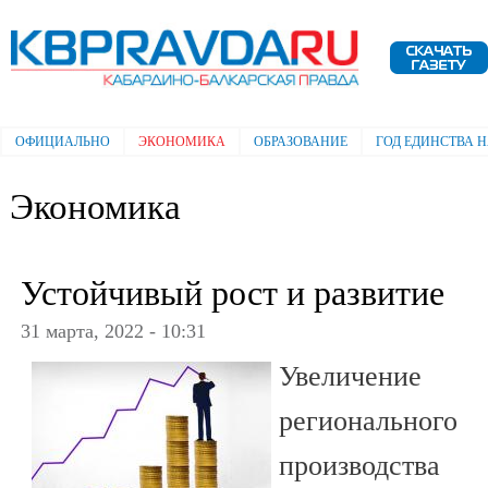
Пе
ос
Электронная газета "Кабардино-
со
Балкарская правда"
ОФИЦИАЛЬНО
ЭКОНОМИКА
ОБРАЗОВАНИЕ
ГОД ЕДИНСТВА 
Главное меню
Экономика
Устойчивый рост и развитие
31 марта, 2022 - 10:31
Увеличение
региональног
производств