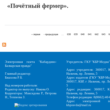
«Почётный фермер».
« первая
‹ предыдущая
…
638
639
640
641
642
643
6
Страницы
Электронная газета "Кабардино-
Учредитель: ГКУ "КБР-Медиа"
Балкарская правда"
Адрес учредителя: 360017, К
Главный редактор:
Нальчик, пр. Ленина, 5
Бжахова Р. Б.
Адрес издателя (ГКУ "КБР-Ме
360017, КБР, г .Нальчик, пр. Л
Над номером работали:
5
Редактор по выпуску: Накова О.
Адрес редакции: 360017, КБ
Корректоры: Максидова Р., Петрова
Нальчик, пр. Ленина, 5
Н., Теппеева З.
Телефон редакции: 8(8662) 40-
Адрес электронной по
kbpravda@mail.ru