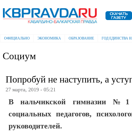
Пе
ос
Электронная газета "Кабардино-
со
Балкарская правда"
ОФИЦИАЛЬНО
ЭКОНОМИКА
ОБРАЗОВАНИЕ
ГОД ЕДИНСТВА 
Главное меню
Социум
Попробуй не наступить, а усту
27 марта, 2019 - 05:21
В нальчикской гимназии №1
социальных педагогов, психолог
руководителей.