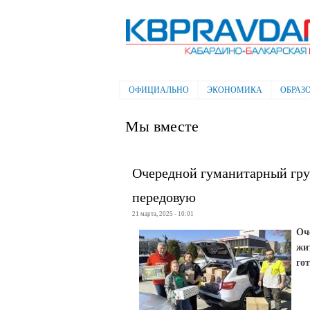
Электронная газета "Кабардино-
Балкарская правда"
ОФИЦИАЛЬНО
ЭКОНОМИКА
ОБРАЗ
Главное меню
Мы вместе
Очередной гуманитарный груз
передовую
21 марта, 2025 - 10:01
Оч
жи
го