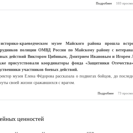
Подробнее
о Главное – ус
103 просмо
историко-краеведческом музее Майского района прошла встр
трудников полиции ОМВД России по Майскому району с ветеран
евых действий Виктором Цибиным, Дмитрием Ивановым и Игорем 
кже присутствовали координаторы фонда «Защитники Отечества
дственники участников боевых действий.
ректор музея Елена Фёдорова рассказала о подвигах бойцов, до послед
нуты своей жизни сражавшихся с врагом.
Подробнее
о О подвига
73 просмо
мейных ценностей