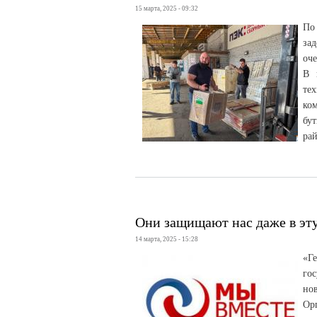
15 марта, 2025 - 09:32
По
за
оче
В 
те
ко
бу
рай
Они защищают нас даже в эт
14 марта, 2025 - 15:28
«Г
го
нов
Ор