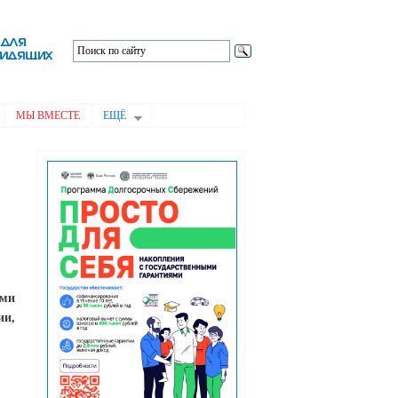
МЫ ВМЕСТЕ
ЕЩЁ
ыми
ии,