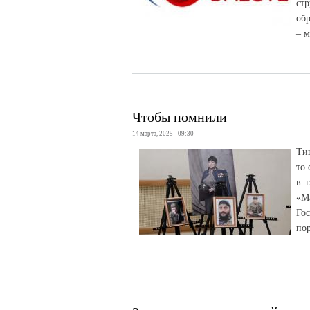
ст
об
– м
Чтобы помнили
14 марта, 2025 - 09:30
Тиш
то 
в 
«М
Го
пор