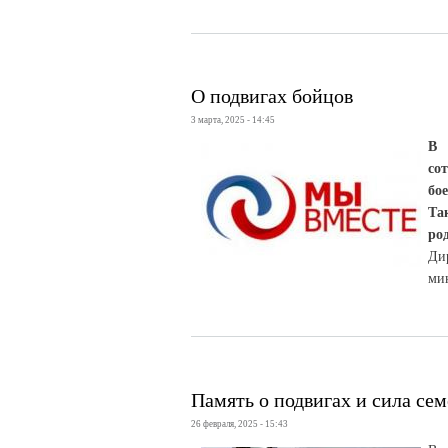
О подвигах бойцов
3 марта, 2025 - 14:45
В 
со
бо
Та
ро
Ди
ми
Память о подвигах и сила се
26 февраля, 2025 - 15:43