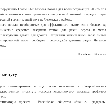
Отече
зимним вида
 поручению Главы КБР Казбека Кокова для военнослужащих 503-го пол
действованного в зоне проведения специальной военной операции, пере
редной гуманитарный груз из Чегемского района.
него вошли необходимые для эффективного выполнения боевых за
хнические средства: лазерный станок для резки дерева и метал
мплектующие детали для дронов. Отправлен значительный запас питье
тилированной воды, сообщает пресс-служба администрации Чегемск
она.
Подробнее
63 просмо
о В соотв
потребн
з
у минуту
ерои спецоперации» – под таким названием в Северо-Кавказс
сударственном институте искусств экспонируется выставка графичес
елл.
ганизаторы проекта – Российское общество «Знание»; федераль