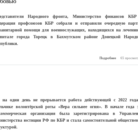
юбовью
едставители Народного фронта, Министерство финансов КБ
дерация профсоюзов КБР собрали и отправили очередную пар
манитарной помощи для военнослужащих, находящихся на лечени
спитале города Торецк в Бахмутском районе Донецкой Народ
спублики.
Подробнее
65 просмот
о Защи
надеждой и
 на один день не прерывается работа действующей с 2022 год
льчике волонтёрской роты «Вера сильнее огня». В начале года 
коммерческая организация была зарегистрирована в Управле
нистерства юстиции РФ по КБР и стала самостоятельной обществе
руктурой.