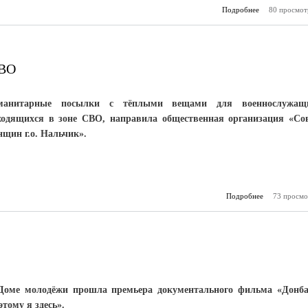
Подробнее
80 просмот
о Моя 
нравственная
СВО
манитарные посылки с тёплыми вещами для военнослужащи
ходящихся в зоне СВО, направила общественная организация «Со
нщин г.о. Нальчик».
Подробнее
73 просмо
о Тепло
участн
Доме молодёжи прошла премьера документального фильма «Донба
этому я здесь».