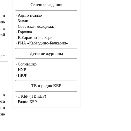
Сетевые издания
Адыгэ псалъэ
Р и
Заман
тию
Советская молодежь
и в
Горянка
ной
Кабардино-Балкария
РИА «Кабардино-Балкария»
Детские журналы
ров
тникам с
 любовью
Солнышко
НУР
НЮР
ТВ и радио КБР
а в
1 КБР (ТВ КБР)
эта
Радио КБР
нии
нно