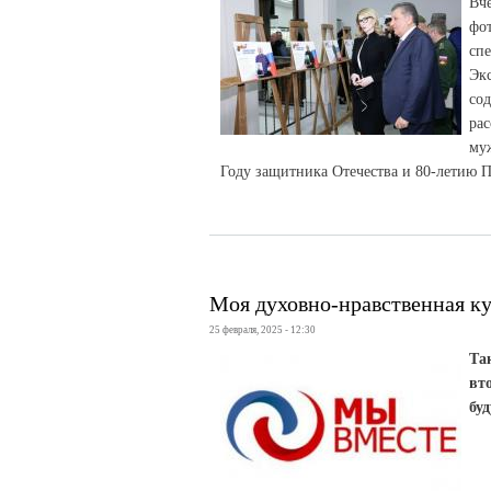
Вч
фо
сп
Эк
со
ра
му
Году защитника Отечества и 80-летию 
Моя духовно-нравственная ку
25 февраля, 2025 - 12:30
Та
вт
бу