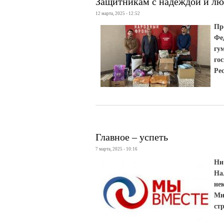
Защитникам с надеждой и л
12 марта, 2025 - 12:52
Пр
Фе
гу
го
Ре
Главное – успеть
7 марта, 2025 - 10:16
Ни
На
не
Ми
ст