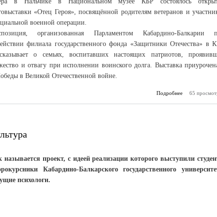
ера в Нальчике в Национальном музее КБР состоялось откры
товыставки «Отец Героя», посвящённой родителям ветеранов и участни
ециальной военной операции.
спозиция, организованная Парламентом Кабардино-Балкарии 
действии филиала государственного фонда «Защитники Отечества» в К
ссказывает о семьях, воспитавших настоящих патриотов, проявив
жество и отвагу при исполнении воинского долга. Выставка приурочен
Победы в Великой Отечественной войне.
Подробнее
о Память о п
65 просмот
сила 
ц
льтура
к называется проект, с идеей реализации которого выступили студе
орокурсники Кабардино-Балкарского государственного университе
дущие психологи.