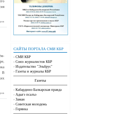
его
сия
ров
щают нас
у минуту
САЙТЫ ПОРТАЛА СМИ КБР
ём-
СМИ КБР
ре,
Союз журналистов КБР
Издательство "Эльбрус"
вка
Газеты и журналы КБР
. В
ких
Газеты
Кабардино-Балкарская правда
ли
ров
Адыгэ псалъэ
Заман
Советская молодежь
Горянка