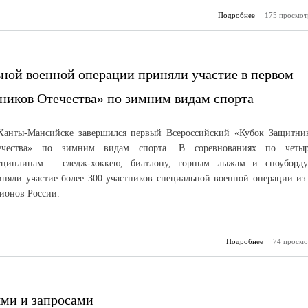
Подробнее
175 просмот
о О
гуманитарный
Народного фр
готов к от
п
ьной военной операции приняли участие в первом
ников Отечества» по зимним видам спорта
Ханты-Мансийске завершился первый Всероссийский «Кубок Защитни
ечества» по зимним видам спорта. В соревнованиях по четы
сциплинам – следж-хоккею, биатлону, горным лыжам и сноуборд
иняли участие более 300 участников специальной военной операции из
гионов России.
Подробнее
74 просмо
о 
в
специальной
операции
участие 
Всеро
ями и запросами
«Кубке За