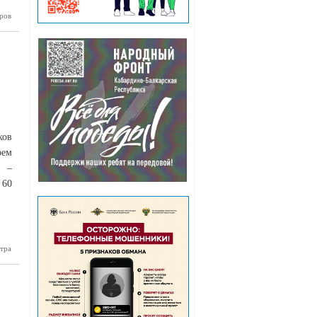
ров
чередной
 груз от
онта КБР
правке на
ередовую
ков
рем
у –
 60
тра
Более 300
етеранов
 военной
 приняли
в первом
ссийском
щитников