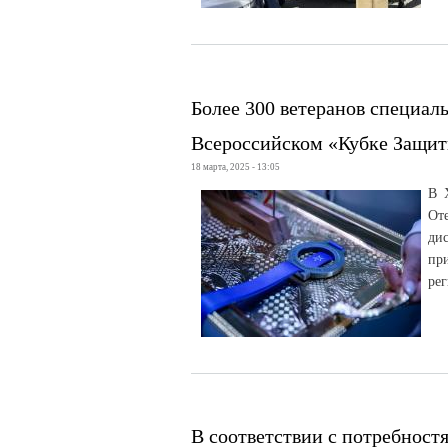
Более 300 ветеранов специал
Всероссийском «Кубке Защит
18 марта, 2025 - 13:05
В 
От
ди
пр
ре
В соответствии с потребност