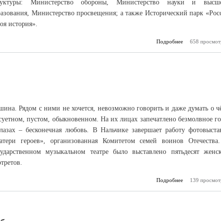
руктуры: Министерство обороны, Министерство науки и высш
разования, Министерство просвещения; а также Исторический парк «Рос
оя история».
Подробнее
658 просмот
о Они защи
даже в эт
ина. Рядом с ними не хочется, невозможно говорить и даже думать о ч
суетном, пустом, обыкновенном. На их лицах запечатлено безмолвное го
глазах – бесконечная любовь. В Нальчике завершает работу фотовыста
атери героев», организованная Комитетом семей воинов Отечества
сударственном музыкальном театре было выставлено пятьдесят женс
третов.
Подробнее
о Чтобы помни
139 просмот