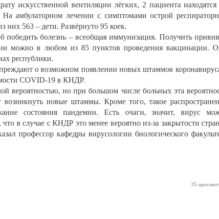
рату искусственной вентиляции лёгких, 2 пациента находятся
. На амбулаторном лечении с симптомами острой респиратор
з них 563 – дети. Развёрнуто 95 коек.
 победить болезнь – всеобщая иммунизация. Получить приви
ии можно в любом из 85 пунктов проведения вакцинации. 
нах республики.
преждают о возможном появлении новых штаммов коронавирус
емости COVID-19 в КНДР.
ой вероятностью, но при большом числе больных эта вероятно
 возникнуть новые штаммы. Кроме того, такое распростране
ание состояния пандемии. Есть очаги, значит, вирус мо
 что в случае с КНДР это менее вероятно из-за закрытости стра
казал профессор кафедры вирусологии биологического факульт
35 просмот