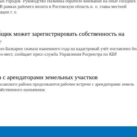
ых городов. Руководство Нальчика обратило внимание на опыт соседних
В рамках рабочего визита в Ростовскую область и. о. главы местной
ции г. о.
йщик может зарегистрировать собственность на
г
но-Балкарии сначала нынешнего года на кадастровый учёт поставлено бо
о-мест, сообщает пресс-служба Управления Росреестра по КБР.
а с арендаторами земельных участков
аксанского района продолжаются рабочие встречи с арендаторами земель
зяйственного назначения.