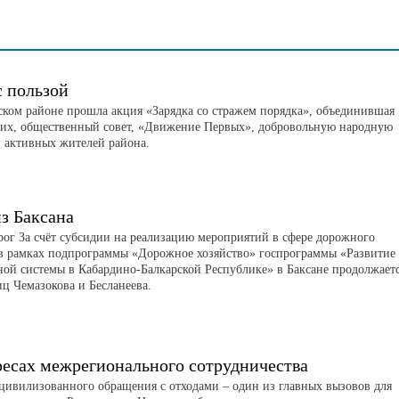
с пользой
ском районе прошла акция «Зарядка со стражем порядка», объединившая
их, общественный совет, «Движение Первых», добровольную народную
 активных жителей района.
з Баксана
рог За счёт субсидии на реализацию мероприятий в сфере дорожного
 в рамках подпрограммы «Дорожное хозяйство» госпрограммы «Развитие
ной системы в Кабардино-Балкарской Республике» в Баксане продолжает
иц Чемазокова и Бесланеева.
ресах межрегионального сотрудничества
цивилизованного обращения с отходами – один из главных вызовов для