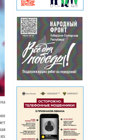
 на
ами
яет
ная
иях