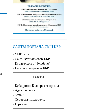
САЙТЫ ПОРТАЛА СМИ КБР
СМИ КБР
Союз журналистов КБР
Издательство "Эльбрус"
Газеты и журналы КБР
ся
Газеты
Кабардино-Балкарская правда
Адыгэ псалъэ
Заман
Советская молодежь
Горянка