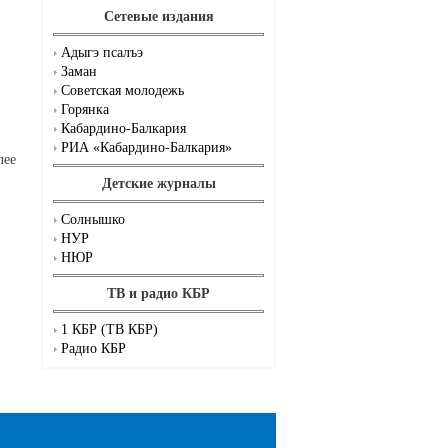
Сетевые издания
Адыгэ псалъэ
Заман
Советская молодежь
Горянка
Кабардино-Балкария
РИА «Кабардино-Балкария»
лее
Детские журналы
Солнышко
НУР
НЮР
ТВ и радио КБР
1 КБР (ТВ КБР)
Радио КБР