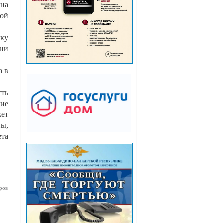
 на
ной
вку
Они
а в
сть
ние
жет
ны,
ета
ров