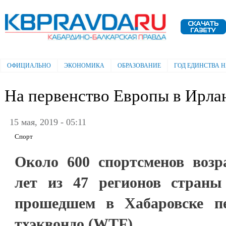
Пе
ос
Электронная газета "Кабардино-
со
Балкарская правда"
ОФИЦИАЛЬНО
ЭКОНОМИКА
ОБРАЗОВАНИЕ
ГОД ЕДИНСТВА 
Главное меню
На первенство Европы в Ирл
15 мая, 2019 - 05:11
Спорт
Около 600 спортсменов возр
лет из 47 регионов страны
прошедшем в Хабаровске пе
тхэквондо (WTF).