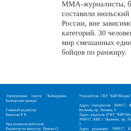
ММА-журналисты, бл
составили июльский
России, вне зависим
категорий. 30 челов
мир смешанных един
бойцов по ранжиру.
Электронная газета "Кабардино-
Учредитель: ГКУ "КБР-Медиа"
Балкарская правда"
Адрес учредителя: 360017, К
Главный редактор:
Нальчик, пр. Ленина, 5
Бжахова Р. Б.
Адрес издателя (ГКУ "КБР-Ме
360017, КБР, г .Нальчик, пр. Л
Над номером работали:
5
Редактор по выпуску: Накова О.
Адрес редакции: 360017, КБ