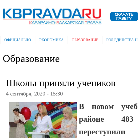
Пе
ос
Электронная газета "Кабардино-
со
Балкарская правда"
ОФИЦИАЛЬНО
ЭКОНОМИКА
ОБРАЗОВАНИЕ
ГОД ЕДИНСТВА 
Главное меню
Образование
Школы приняли учеников
4 сентября, 2020 - 15:30
В новом уче
районе 483
переступи