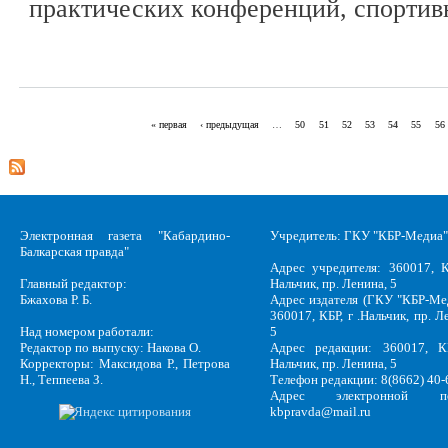
практических конференций, спортив
« первая
‹ предыдущая
…
50
51
52
53
54
55
56
Страницы
Электронная газета "Кабардино-
Учредитель: ГКУ "КБР-Медиа"
Балкарская правда"
Адрес учредителя: 360017, К
Главный редактор:
Нальчик, пр. Ленина, 5
Бжахова Р. Б.
Адрес издателя (ГКУ "КБР-Ме
360017, КБР, г .Нальчик, пр. Л
Над номером работали:
5
Редактор по выпуску: Накова О.
Адрес редакции: 360017, КБ
Корректоры: Максидова Р., Петрова
Нальчик, пр. Ленина, 5
Н., Теппеева З.
Телефон редакции: 8(8662) 40-
Адрес электронной по
kbpravda@mail.ru