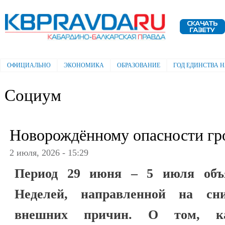
Пе
ос
Электронная газета "Кабардино-
со
Балкарская правда"
ОФИЦИАЛЬНО
ЭКОНОМИКА
ОБРАЗОВАНИЕ
ГОД ЕДИНСТВА 
Главное меню
Социум
Новорождённому опасности гро
2 июля, 2026 - 15:29
Период 29 июня – 5 июля объ
Неделей, направленной на сн
внешних причин. О том, ка