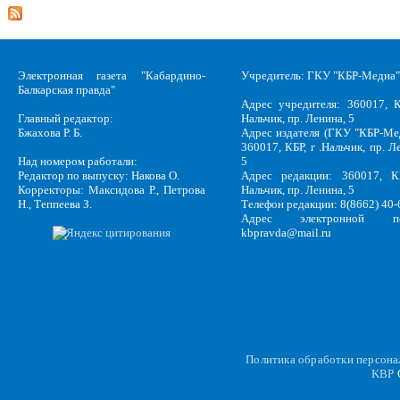
Электронная газета "Кабардино-
Учредитель: ГКУ "КБР-Медиа"
Балкарская правда"
Адрес учредителя: 360017, К
Главный редактор:
Нальчик, пр. Ленина, 5
Бжахова Р. Б.
Адрес издателя (ГКУ "КБР-Ме
360017, КБР, г .Нальчик, пр. Л
Над номером работали:
5
Редактор по выпуску: Накова О.
Адрес редакции: 360017, КБ
Корректоры: Максидова Р., Петрова
Нальчик, пр. Ленина, 5
Н., Теппеева З.
Телефон редакции: 8(8662) 40-
Адрес электронной по
kbpravda@mail.ru
Политика обработки персон
KBP
C