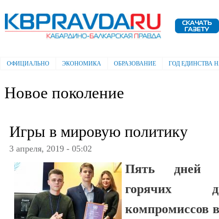
Пе
ос
Электронная газета "Кабардино-
со
Балкарская правда"
ОФИЦИАЛЬНО
ЭКОНОМИКА
ОБРАЗОВАНИЕ
ГОД ЕДИНСТВА 
Главное меню
Новое поколение
Игры в мировую политику
3 апреля, 2019 - 05:02
Пять дней н
горячих ди
компромиссов 