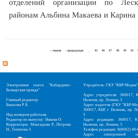
отделений организации по Лес
районам Альбина Макаева и Карина
« первая
‹ предыдущая
…
45
46
47
48
49
50
Страницы
Электронная газета "Кабардино-
Учредитель: ГКУ "КБР-Медиа"
Балкарская правда"
Адрес учредителя: 360017, К
Главный редактор:
Нальчик, пр. Ленина, 5
Бжахова Р. Б.
Адрес издателя (ГКУ "КБР-Ме
360017, КБР, г .Нальчик, пр. Л
Над номером работали:
5
Редактор по выпуску: Накова О.
Адрес редакции: 360017, КБ
Корректоры: Максидова Р., Петрова
Нальчик, пр. Ленина, 5
Н., Теппеева З.
Телефон редакции: 8(8662) 40-
Адрес электронной по